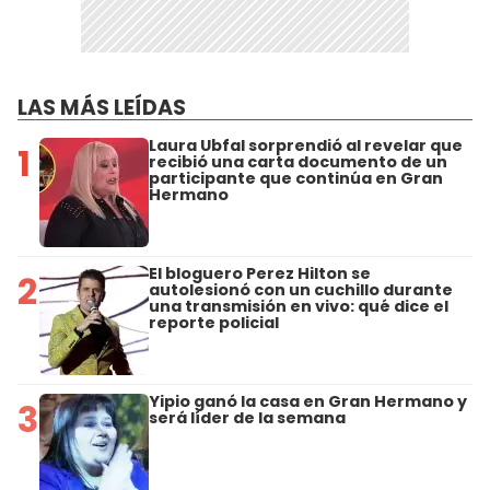
LAS MÁS LEÍDAS
Laura Ubfal sorprendió al revelar que
1
recibió una carta documento de un
participante que continúa en Gran
Hermano
El bloguero Perez Hilton se
2
autolesionó con un cuchillo durante
una transmisión en vivo: qué dice el
reporte policial
Yipio ganó la casa en Gran Hermano y
3
será líder de la semana