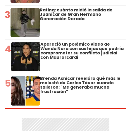
Rating: cuánto midió la salida de
3
Juanicar de Gran Hermano
Generación Dorada
Apareció un polémico video de
4
Wanda Nara con sus hijas que podría
comprometer su conflicto judicial
con Mauro Icardi
Brenda Asnicar reveló lo qué más le
5
molestó de Carlos Tévez cuando
salieron: "Me generaba mucha
frustración"