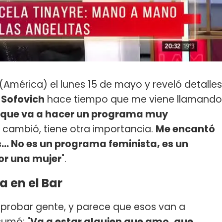
(América) el lunes 15 de mayo y reveló detalles
 Sofovich
hace tiempo que me viene llamando
 que va a hacer un programa muy
r cambió, tiene otra importancia.
Me encantó
... No es un programa feminista, es un
or una mujer
".
 en el Bar
 probar gente, y parece que esos van a
 sumó: "
Va a estar alguien que amo, que