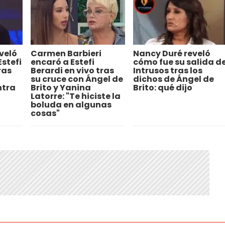
veló
Carmen Barbieri
Nancy Duré reveló
stefi
encaró a Estefi
cómo fue su salida d
ras
Berardi en vivo tras
Intrusos tras los
su cruce con Ángel de
dichos de Ángel de
ntra
Brito y Yanina
Brito: qué dijo
Latorre: "Te hiciste la
boluda en algunas
cosas"