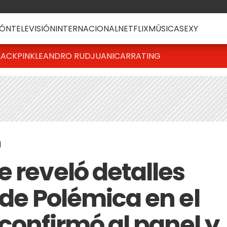
ÓN
TELEVISIÓN
INTERNACIONAL
NETFLIX
MÚSICA
SEXY
LACKPINK
LEANDRO RUD
JUANICAR
RATING
1
 reveló detalles
 de Polémica en el
confirmó al panel y