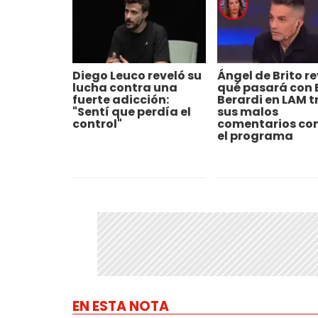
Diego Leuco reveló su
Ángel de Brito re
lucha contra una
qué pasará con E
fuerte adicción:
Berardi en LAM t
"Sentí que perdía el
sus malos
control"
comentarios co
el programa
EN ESTA NOTA