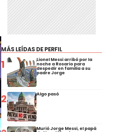
MÁS LEÍDAS DE PERFIL
Lionel Messi arribó por la
1
noche a Rosario para
despedir en familia a su
padre Jorge
Algo pasó
2
Murió Jorge Messi, el papá