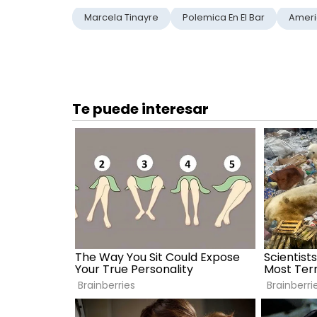
Marcela Tinayre
Polemica En El Bar
Ameri