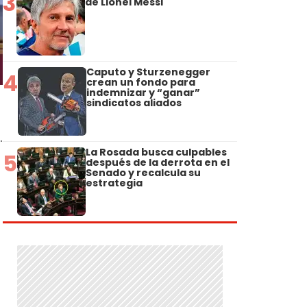
3
de Lionel Messi
Caputo y Sturzenegger
4
crean un fondo para
indemnizar y “ganar”
sindicatos aliados
.
La Rosada busca culpables
5
después de la derrota en el
Senado y recalcula su
estrategia