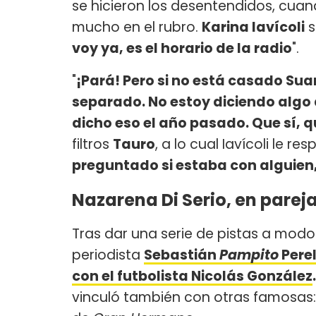
se hicieron los desentendidos, cua
mucho en el rubro.
Karina Iavícoli
s
voy ya, es el horario de la radio
".
"
¡Pará! Pero si no está casado Suar
separado. No estoy diciendo algo
dicho eso el año pasado. Que sí, 
filtros
Tauro
, a lo cual Iavícoli le res
preguntado si estaba con alguien,
Nazarena Di Serio, en parej
Tras dar una serie de pistas a modo
periodista
Sebastián
Pampito
Perel
con el futbolista Nicolás González
.
vinculó también con otras famosas: