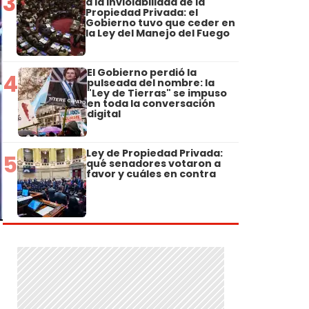
3
a la Inviolabilidad de la
Propiedad Privada: el
Gobierno tuvo que ceder en
la Ley del Manejo del Fuego
El Gobierno perdió la
4
pulseada del nombre: la
"Ley de Tierras" se impuso
en toda la conversación
digital
Ley de Propiedad Privada:
5
qué senadores votaron a
favor y cuáles en contra