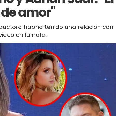
 de amor"
nductora habría tenido una relación con
video en la nota.