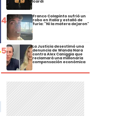
Icardi
Franco Colapinto sufrió un
4
robo en Italia y estalló de
furia: "Ni la matera dejaron"
La Justicia desestimó una
5
denuncia de Wanda Nara
contra Alex Caniggia que
reclamará una millonaria
compensación económica