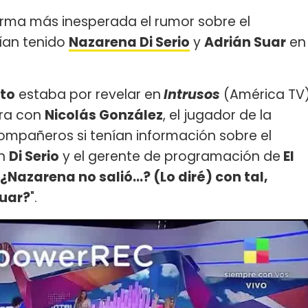
forma más inesperada el rumor sobre el
ían tenido
Nazarena Di Serio
y
Adrián Suar
en
to
estaba por revelar en
Intrusos
(América TV
ora con
Nicolás González
, el jugador de la
compañeros si tenían información sobre el
on
Di Serio
y el gerente de programación de
El
Nazarena no salió...? (Lo diré) con tal,
Suar?
".