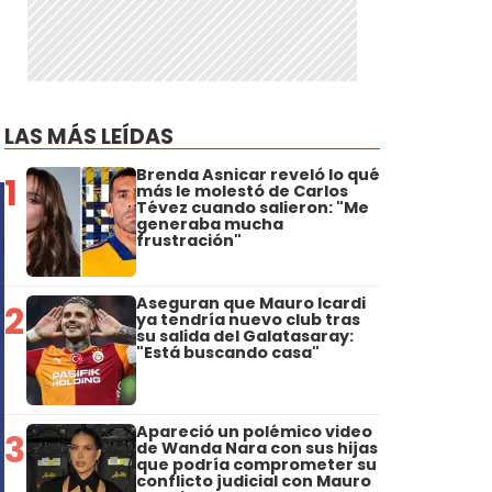
LAS MÁS LEÍDAS
Brenda Asnicar reveló lo qué
1
más le molestó de Carlos
Tévez cuando salieron: "Me
generaba mucha
frustración"
Aseguran que Mauro Icardi
2
ya tendría nuevo club tras
su salida del Galatasaray:
"Está buscando casa"
Apareció un polémico video
3
de Wanda Nara con sus hijas
que podría comprometer su
conflicto judicial con Mauro