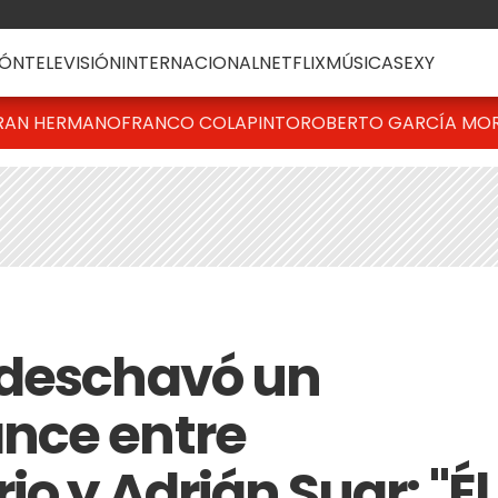
ÓN
TELEVISIÓN
INTERNACIONAL
NETFLIX
MÚSICA
SEXY
RAN HERMANO
FRANCO COLAPINTO
ROBERTO GARCÍA MO
 deschavó un
nce entre
io y Adrián Suar: "Él