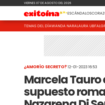
VIERNES 07 DE AGOSTO DEL 2026
ESCÁNDALOS
CORAZ
TEMAS DEL DÍA
WANDA NARA
LAURA UBFAL
G
¿AMORÍO SECRETO?
12-01-2023 16:53
Marcela Tauro
supuesto roma
Nazarena Di Ser