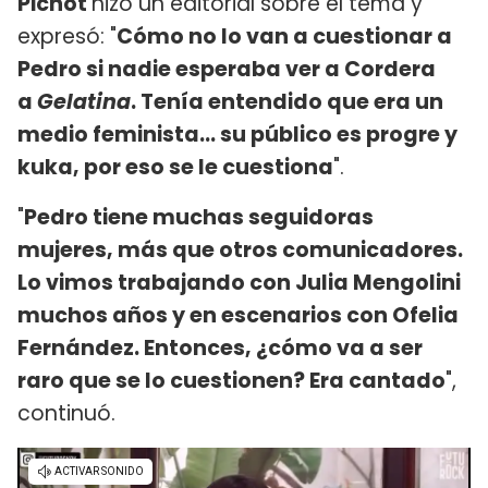
Pichot
hizo un editorial sobre el tema y
expresó: "
Cómo no lo van a cuestionar a
Pedro si n
adie esperaba ver a Cordera
a
Gelatina
. Tenía entendido que era un
medio feminista... su público es progre y
kuka, por eso se le cuestiona
".
"
Pedro tiene muchas seguidoras
mujeres, más que otros comunicadores.
Lo vimos trabajando con Julia Mengolini
muchos años y en escenarios con Ofelia
Fernández. Entonces, ¿cómo va a ser
raro que se lo cuestionen? Era cantado
",
continuó.