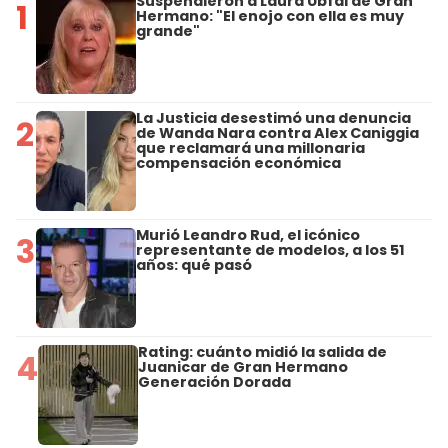
Suspendieron a Laura Ubfal de Gran
1
Hermano: "El enojo con ella es muy
grande"
La Justicia desestimó una denuncia
2
de Wanda Nara contra Alex Caniggia
que reclamará una millonaria
compensación económica
Murió Leandro Rud, el icónico
3
representante de modelos, a los 51
años: qué pasó
Rating: cuánto midió la salida de
4
Juanicar de Gran Hermano
Generación Dorada