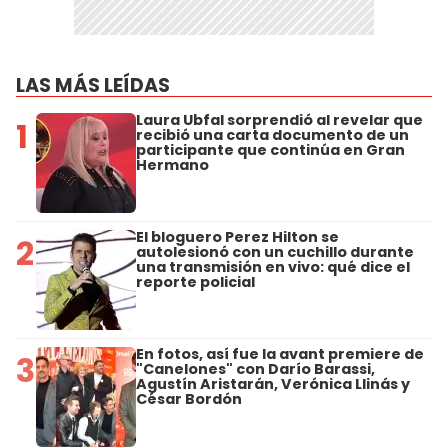
LAS MÁS LEÍDAS
Laura Ubfal sorprendió al revelar que
1
recibió una carta documento de un
participante que continúa en Gran
Hermano
El bloguero Perez Hilton se
2
autolesionó con un cuchillo durante
una transmisión en vivo: qué dice el
reporte policial
En fotos, así fue la avant premiere de
3
"Canelones" con Darío Barassi,
Agustín Aristarán, Verónica Llinás y
César Bordón