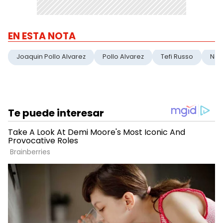
EN ESTA NOTA
Joaquin Pollo Alvarez
Pollo Alvarez
Tefi Russo
Nos