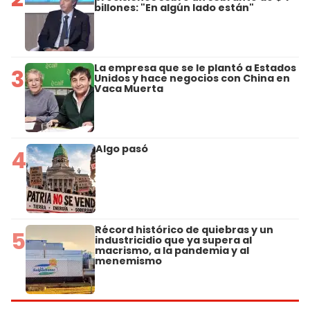
billones: "En algún lado están"
La empresa que se le plantó a Estados
3
Unidos y hace negocios con China en
Vaca Muerta
Algo pasó
4
Récord histórico de quiebras y un
5
industricidio que ya supera al
macrismo, a la pandemia y al
menemismo