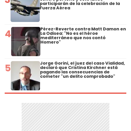
participarán de la celebración de la
Fuerza Aérea
Pérez-Reverte contra Matt Damon en
4
La Odisea: "No es el héroe
mediterráneo que nos contó
Homero"
Jorge Gorini, el juez del caso Vialidad,
5
declaró que Cristina Kirchner está
pagando las consecuencias de
cometer "un delito comprobado"