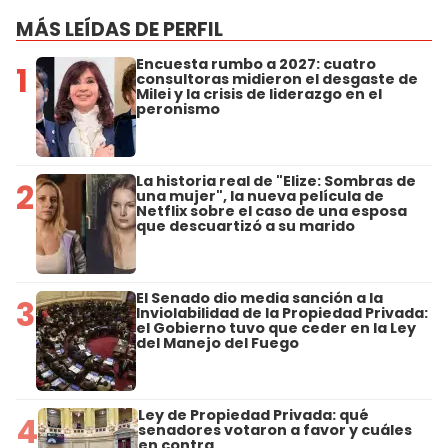
MÁS LEÍDAS DE PERFIL
Encuesta rumbo a 2027: cuatro
1
consultoras midieron el desgaste de
Milei y la crisis de liderazgo en el
peronismo
La historia real de "Elize: Sombras de
2
una mujer", la nueva película de
Netflix sobre el caso de una esposa
que descuartizó a su marido
El Senado dio media sanción a la
3
Inviolabilidad de la Propiedad Privada:
el Gobierno tuvo que ceder en la Ley
del Manejo del Fuego
Ley de Propiedad Privada: qué
4
senadores votaron a favor y cuáles
en contra