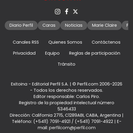
Diario Perfil
Caras
Noticias
Marie Claire
Fo
Canales RSS
Quienes Somos
Contáctenos
Privacidad
Equipo
Reglas de participación
Tránsito
Exitoina - Editorial Perfil S.A.
| © Perfil.com 2006-2026
- Todos los derechos reservados.
Editor responsable: Carlos Piro.
Registro de la propiedad intelectual número
5346433
Dirección:
California 2715
,
C1289ABI
,
CABA, Argentina
|
Teléfono:
(+5411) 7091-4921
/
(+5411) 7091-4922
| E-
mail:
perfilcom@perfil.com