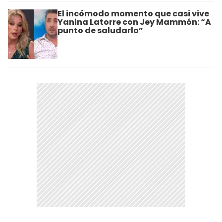
El incómodo momento que casi vive
Yanina Latorre con Jey Mammón: “A
punto de saludarlo”