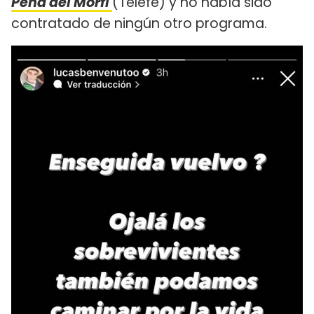
Peña del Morfi
(Telefe) y no había sido
contratado de ningún otro programa.