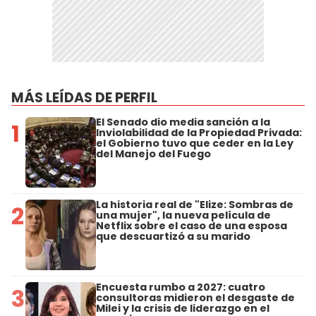
MÁS LEÍDAS DE PERFIL
El Senado dio media sanción a la
1
Inviolabilidad de la Propiedad Privada:
el Gobierno tuvo que ceder en la Ley
del Manejo del Fuego
La historia real de "Elize: Sombras de
2
una mujer", la nueva película de
Netflix sobre el caso de una esposa
que descuartizó a su marido
Encuesta rumbo a 2027: cuatro
3
consultoras midieron el desgaste de
Milei y la crisis de liderazgo en el