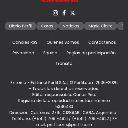
Diario Perfil
Caras
Noticias
Marie Claire
Fo
Canales RSS
Quienes Somos
Contáctenos
Privacidad
Equipo
Reglas de participación
Tránsito
Exitoina - Editorial Perfil S.A.
| © Perfil.com 2006-2026
- Todos los derechos reservados.
Editor responsable: Carlos Piro.
Registro de la propiedad intelectual número
5346433
Dirección:
California 2715
,
C1289ABI
,
CABA, Argentina
|
Teléfono:
(+5411) 7091-4921
/
(+5411) 7091-4922
| E-
mail:
perfilcom@perfil.com