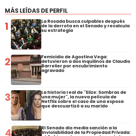
MÁS LEÍDAS DE PERFIL
La Rosada busca culpables después
1
de la derrota en el Senado y recalcula
su estrategia
Femicidio de Agostina Vega:
2
detuvieron a dos inquilinos de Claudio
Barrelier por encubrimiento
agravado
La historia real de "Elize: Sombras de
3
una mujer", la nueva película de
Netflix sobre el caso de una esposa
que descuartizó a su marido
El Senado dio media sanción a la
4
Inviolabilidad de la Propiedad Privada: