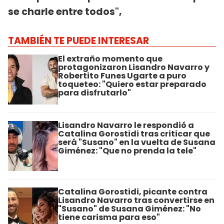
se charle entre todos",
TAMBIÉN TE PUEDE INTERESAR
El extraño momento que
protagonizaron Lisandro Navarro y
Robertito Funes Ugarte a puro
toqueteo: "Quiero estar preparado
para disfrutarlo"
Lisandro Navarro le respondió a
Catalina Gorostidi tras criticar que
será "Susano" en la vuelta de Susana
Giménez: "Que no prenda la tele"
Catalina Gorostidi, picante contra
Lisandro Navarro tras convertirse en
"Susano" de Susana Giménez: "No
tiene carisma para eso"