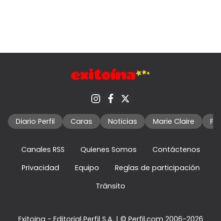
Diario Perfil
Caras
Noticias
Marie Claire
Fo
Canales RSS
Quienes Somos
Contáctenos
Privacidad
Equipo
Reglas de participación
Tránsito
Exitoina - Editorial Perfil S.A.
| © Perfil.com 2006-2026