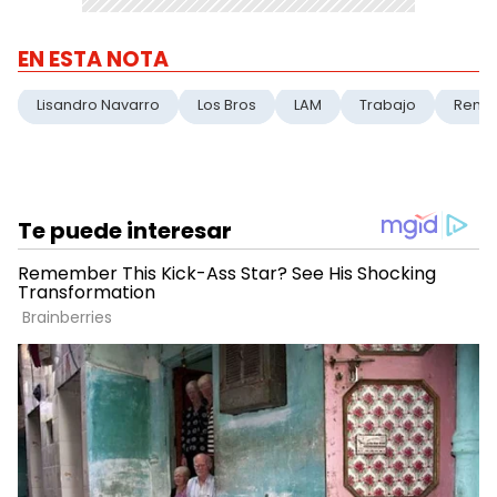
EN ESTA NOTA
Lisandro Navarro
Los Bros
LAM
Trabajo
Renun