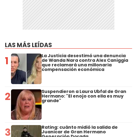
LAS MÁS LEÍDAS
La Justicia desestimó una denuncia
1
de Wanda Nara contra Alex Caniggia
que reclamará una millonaria
compensación económica
Suspendieron a Laura Ubfal de Gran
2
Hermano: "El enojo con ella es muy
grande"
Rating: cuánto midió la salida de
3
Juanicar de Gran Hermano
Generación Dorada