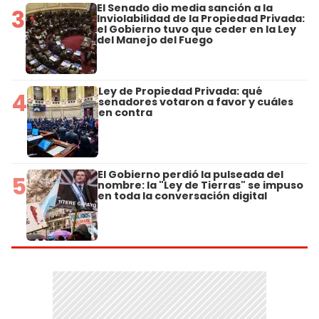
El Senado dio media sanción a la
3
Inviolabilidad de la Propiedad Privada:
el Gobierno tuvo que ceder en la Ley
del Manejo del Fuego
Ley de Propiedad Privada: qué
4
senadores votaron a favor y cuáles
en contra
El Gobierno perdió la pulseada del
5
nombre: la "Ley de Tierras" se impuso
en toda la conversación digital