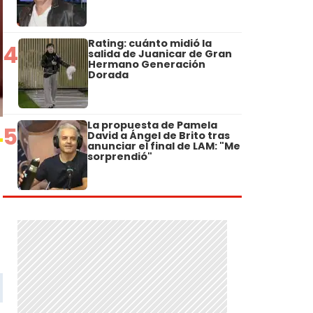
Rating: cuánto midió la
4
salida de Juanicar de Gran
Hermano Generación
Dorada
La propuesta de Pamela
5
David a Ángel de Brito tras
anunciar el final de LAM: "Me
sorprendió"