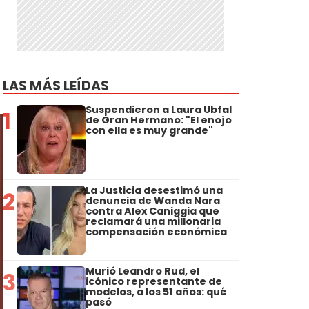
LAS MÁS LEÍDAS
Suspendieron a Laura Ubfal
1
de Gran Hermano: "El enojo
con ella es muy grande"
La Justicia desestimó una
2
denuncia de Wanda Nara
contra Alex Caniggia que
reclamará una millonaria
compensación económica
Murió Leandro Rud, el
3
icónico representante de
modelos, a los 51 años: qué
pasó