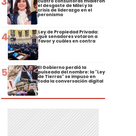
3
cuatro consultoras midieron
el desgaste de Milei y la
crisis de liderazgo en el
peronismo
Ley de Propiedad Privada:
4
qué senadores votaron a
favor y cuáles en contra
El Gobierno perdió la
5
pulseada del nombre: la "Ley
de Tierras" se impuso en
toda la conversación digital