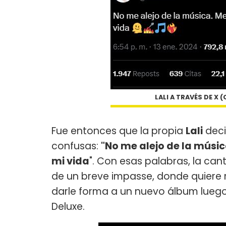
LALI A TRAVÉS DE X
Fue entonces que la propia
Lali
deci
confusas:
"No me alejo de la músic
mi vida
". Con esas palabras, la can
de un breve impasse, donde quiere r
darle forma a un nuevo álbum luego 
Deluxe.