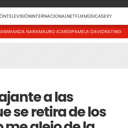
ÓN
TELEVISIÓN
INTERNACIONAL
NETFLIX
MÚSICA
SEXY
IANI
WANDA NARA
MAURO ICARDI
PAMELA DAVID
RATING
ajante a las
e se retira de los
 me alejo de la