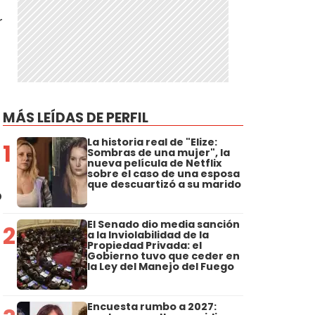
r
MÁS LEÍDAS DE PERFIL
La historia real de "Elize:
1
Sombras de una mujer", la
nueva película de Netflix
sobre el caso de una esposa
que descuartizó a su marido
o
El Senado dio media sanción
2
a la Inviolabilidad de la
Propiedad Privada: el
Gobierno tuvo que ceder en
la Ley del Manejo del Fuego
Encuesta rumbo a 2027: