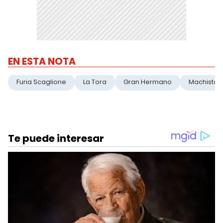
EN ESTA NOTA
Furia Scaglione
La Tora
Gran Hermano
Machista