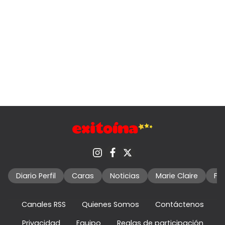
Diario Perfil
Caras
Noticias
Marie Claire
Fo
Canales RSS
Quienes Somos
Contáctenos
Privacidad
Equipo
Reglas de participación