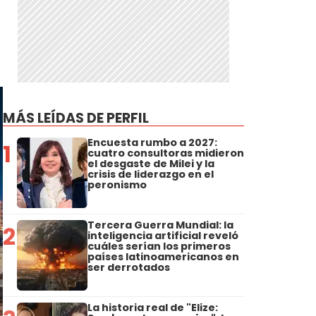
MÁS LEÍDAS DE PERFIL
Encuesta rumbo a 2027:
1
cuatro consultoras midieron
el desgaste de Milei y la
crisis de liderazgo en el
peronismo
Tercera Guerra Mundial: la
2
inteligencia artificial reveló
cuáles serían los primeros
países latinoamericanos en
ser derrotados
La historia real de "Elize: