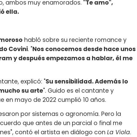
ico, ambos muy enamorados.
"Te amo",
ó ella.
Amoroso
habló sobre su reciente romance y
do Covini
. "
Nos conocemos desde hace unos
ram y después empezamos a hablar, él me
ante, explicó: "
Su sensibilidad. Además lo
mucho su arte
". Guido es el cantante y
que en mayo de 2022 cumplió 10 años.
eresaron por sistemas o agronomía. Pero la
cuerdo que antes de un parcial o final me
ones", contó el artista en diálogo con
La Viola
.