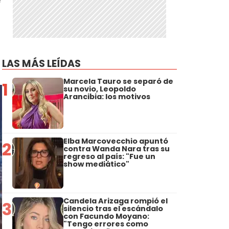
LAS MÁS LEÍDAS
Marcela Tauro se separó de
1
su novio, Leopoldo
Arancibia: los motivos
Elba Marcovecchio apuntó
2
contra Wanda Nara tras su
regreso al país: "Fue un
show mediático"
Candela Arizaga rompió el
3
silencio tras el escándalo
con Facundo Moyano:
"Tengo errores como