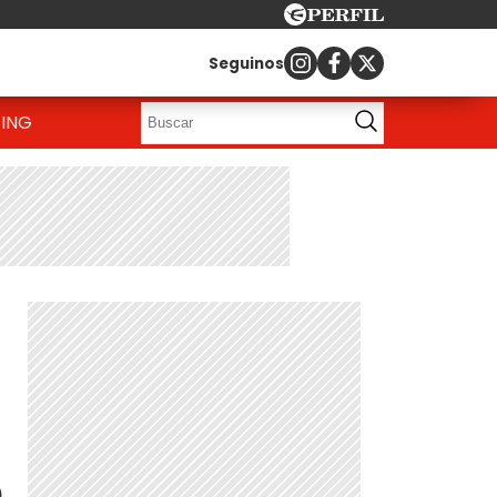
Seguinos
ING
é