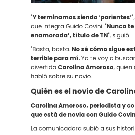
"
Y terminamos siendo ‘parientes’
"
que integra Guido Covini. "
Nunca te
enamorada’, título de TN
", siguió.
"Basta, basta.
No sé cómo sigue es
terrible para mí.
Ya te voy a buscar
divertida
Carolina Amoroso
, quien
habló sobre su novio.
Quién es el novio de Carol
Carolina Amoroso, periodista y c
que está de novia con Guido Covin
La comunicadora subió a sus histor