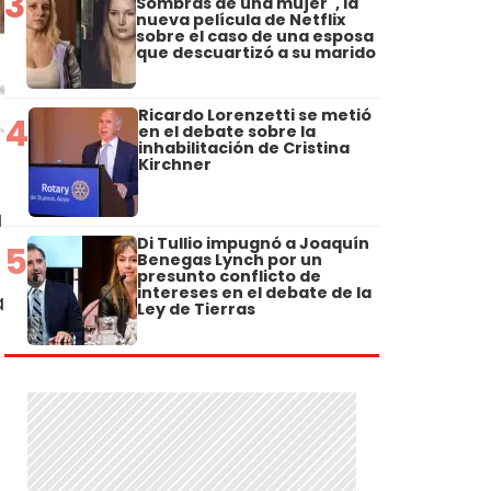
3
Sombras de una mujer", la
nueva película de Netflix
sobre el caso de una esposa
que descuartizó a su marido
Ricardo Lorenzetti se metió
4
en el debate sobre la
inhabilitación de Cristina
Kirchner
a
Di Tullio impugnó a Joaquín
5
Benegas Lynch por un
presunto conflicto de
intereses en el debate de la
a
Ley de Tierras