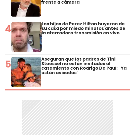
frente a cámara
Los hijos de Perez Hilton huyeron de
4
su casa por miedo minutos antes de
la aterradora transmisión en vivo
Aseguran que los padres de Tini
5
Stoessel no están invitados al
casamiento con Rodrigo De Paul: "Ya
están avisados"