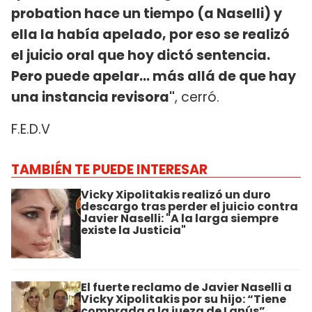
probation hace un tiempo (a Naselli) y
ella la había apelado, por eso se realizó
el juicio oral que hoy dictó sentencia.
Pero puede apelar... más allá de que hay
una instancia revisora"
, cerró.
F.E.D.V
TAMBIÉN TE PUEDE INTERESAR
Vicky Xipolitakis realizó un duro
descargo tras perder el juicio contra
Javier Naselli: "A la larga siempre
existe la Justicia"
El fuerte reclamo de Javier Naselli a
Vicky Xipolitakis por su hijo: “Tiene
comprada a la jueza de Lanús”