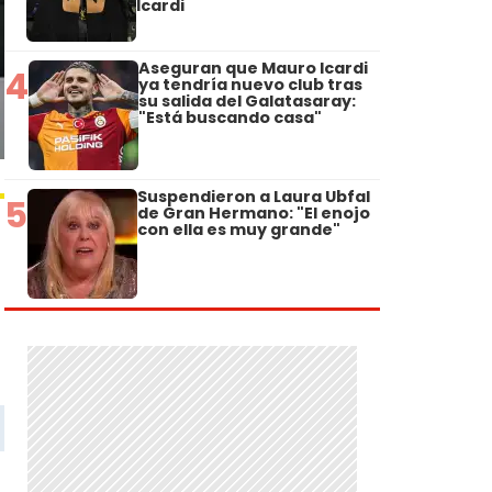
Icardi
Aseguran que Mauro Icardi
4
ya tendría nuevo club tras
su salida del Galatasaray:
"Está buscando casa"
Suspendieron a Laura Ubfal
5
de Gran Hermano: "El enojo
con ella es muy grande"