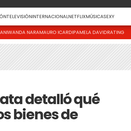
ÓN
TELEVISIÓN
INTERNACIONAL
NETFLIX
MÚSICA
SEXY
IANI
WANDA NARA
MAURO ICARDI
PAMELA DAVID
RATING
ata detalló qué
os bienes de