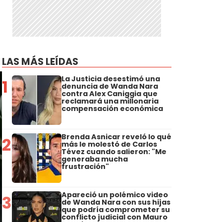
LAS MÁS LEÍDAS
La Justicia desestimó una
1
denuncia de Wanda Nara
contra Alex Caniggia que
reclamará una millonaria
compensación económica
Brenda Asnicar reveló lo qué
2
más le molestó de Carlos
Tévez cuando salieron: "Me
generaba mucha
frustración"
Apareció un polémico video
3
de Wanda Nara con sus hijas
que podría comprometer su
conflicto judicial con Mauro