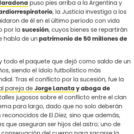
Maradona
puso pies arriba a la Argentina y
ardiorrespiratorio
, la Justicia investiga a los
idaron de él en el último período con vida
to por la
sucesión
, cuyos bienes se repartirán
se habla de un
patrimonio de 50 millones de
s y todo el paquete que dejó como saldo de un
os, siendo el ídolo futbolístico más
al. Tras el conflicto por la sucesión, fue la
al pareja de
Jorge Lanata
y aboga de
lles jugosos sobre el conflicto entre el clan
tema para largo, dado que no solo deberán
s reconocidos de El
Diez,
sino que además,
s que aseguran ser hijos del astro; uno de
 la conservación del cuerpo para sacarse la