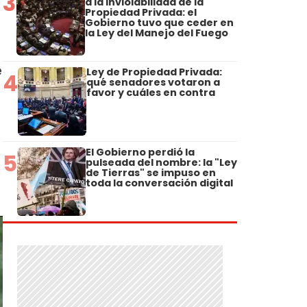
3
a la Inviolabilidad de la
Propiedad Privada: el
Gobierno tuvo que ceder en
la Ley del Manejo del Fuego
e
Ley de Propiedad Privada:
4
qué senadores votaron a
favor y cuáles en contra
El Gobierno perdió la
5
pulseada del nombre: la "Ley
de Tierras" se impuso en
toda la conversación digital