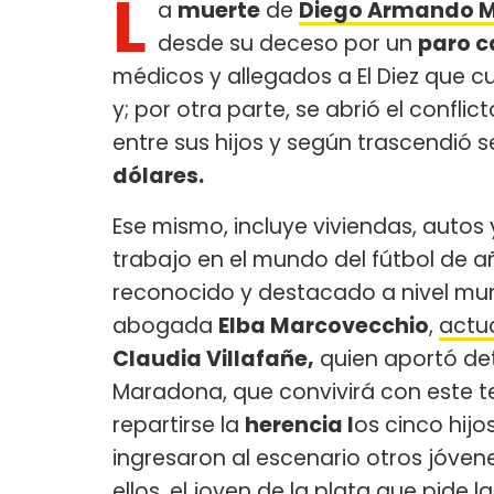
L
a
muerte
de
Diego Armando 
desde su deceso por un
paro c
médicos y allegados a El Diez que cu
y; por otra parte, se abrió el conflic
entre sus hijos y según trascendió 
dólares.
Ese mismo, incluye viviendas, auto
trabajo en el mundo del fútbol de añ
reconocido y destacado a nivel mundi
abogada
Elba Marcovecchio
,
actu
Claudia Villafañe,
quien aportó deta
Maradona, que convivirá con este 
repartirse la
herencia l
os cinco hijo
ingresaron al escenario otros jóvene
ellos, el joven de la plata que pide