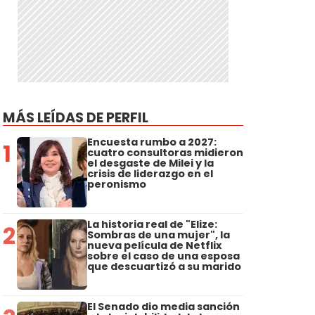
MÁS LEÍDAS DE PERFIL
Encuesta rumbo a 2027:
1
cuatro consultoras midieron
el desgaste de Milei y la
crisis de liderazgo en el
peronismo
La historia real de "Elize:
2
Sombras de una mujer", la
nueva película de Netflix
sobre el caso de una esposa
que descuartizó a su marido
El Senado dio media sanción