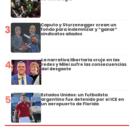
Caputo y Sturzenegger crean un
3
fondo para indemnizar y “ganar”
sindicatos aliados
La narrativa libertaria cruje en las
4
redes y Milei sufre las consecuencias
del desgaste
Estados Unidos: un futbolista
5
argentino fue detenido por el ICE en
un aeropuerto de Florida