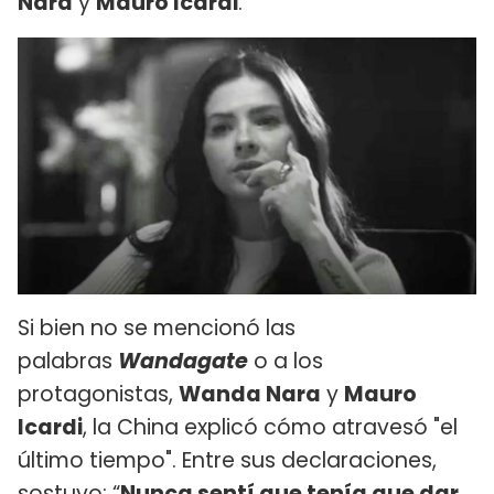
Nara
y
Mauro Icardi
.
Si bien no se mencionó las
palabras
Wandagate
o a los
protagonistas,
Wanda Nara
y
Mauro
Icardi
, la China explicó cómo atravesó "el
último tiempo". Entre sus declaraciones,
sostuvo: “
Nunca sentí que tenía que dar