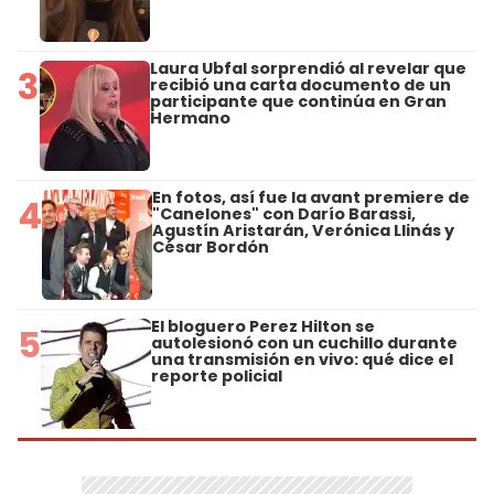
Laura Ubfal sorprendió al revelar que
3
recibió una carta documento de un
participante que continúa en Gran
Hermano
En fotos, así fue la avant premiere de
4
"Canelones" con Darío Barassi,
Agustín Aristarán, Verónica Llinás y
César Bordón
El bloguero Perez Hilton se
5
autolesionó con un cuchillo durante
una transmisión en vivo: qué dice el
reporte policial