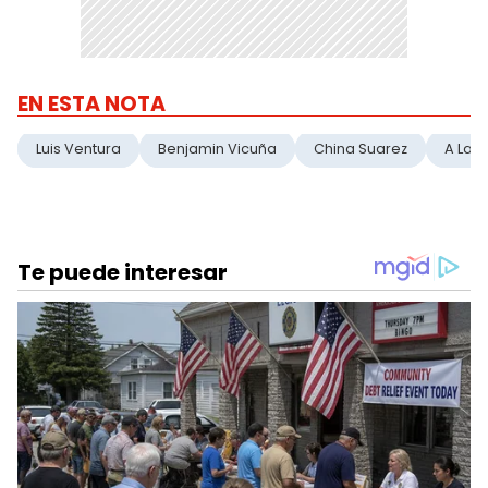
EN ESTA NOTA
Luis Ventura
Benjamin Vicuña
China Suarez
A La 