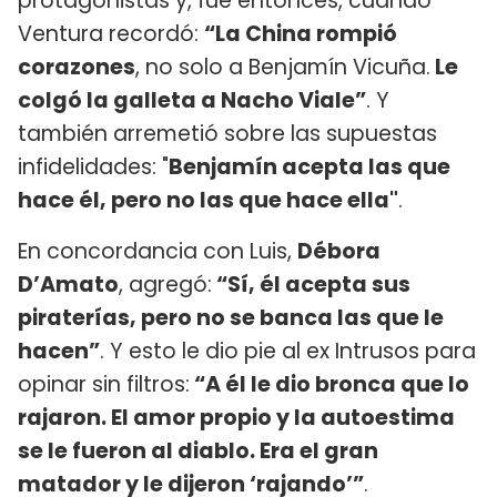
protagonistas y, fue entonces, cuando
Ventura recordó:
“La China rompió
corazones
, no solo a Benjamín Vicuña.
Le
colgó la galleta a Nacho Viale”
. Y
también arremetió sobre las supuestas
infidelidades: "
Benjamín acepta las que
hace él, pero no las que hace ella"
.
En concordancia con Luis,
Débora
D’Amato
, agregó:
“Sí, él acepta sus
piraterías, pero no se banca las que le
hacen”
. Y esto le dio pie al ex Intrusos para
opinar sin filtros:
“A él le dio bronca que lo
rajaron. El amor propio y la autoestima
se le fueron al diablo. Era el gran
matador y le dijeron ‘rajando’”
.