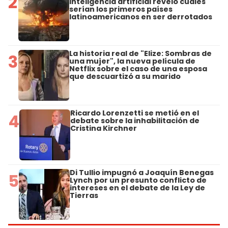
2
inteligencia artificial reveló cuáles
serían los primeros países
latinoamericanos en ser derrotados
La historia real de "Elize: Sombras de
3
una mujer", la nueva película de
Netflix sobre el caso de una esposa
que descuartizó a su marido
Ricardo Lorenzetti se metió en el
4
debate sobre la inhabilitación de
Cristina Kirchner
Di Tullio impugnó a Joaquín Benegas
5
Lynch por un presunto conflicto de
intereses en el debate de la Ley de
Tierras