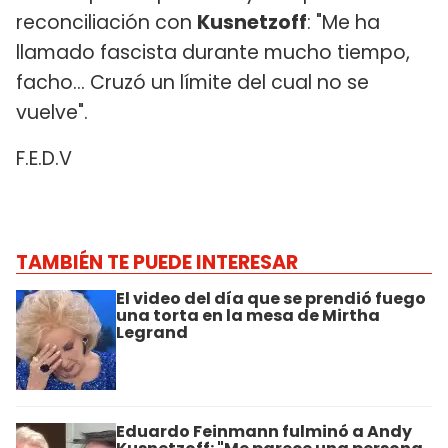
reconciliación con
Kusnetzoff
: "Me ha
llamado fascista durante mucho tiempo,
facho... Cruzó un límite del cual no se
vuelve".
F.E.D.V
TAMBIÉN TE PUEDE INTERESAR
El video del día que se prendió fuego
una torta en la mesa de Mirtha
Legrand
Eduardo Feinmann fulminó a Andy