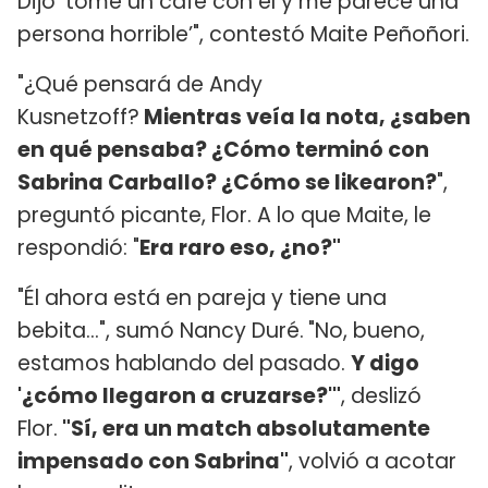
Dijo ‘tomé un café con él y me parece una
persona horrible’", contestó Maite Peñoñori.
"¿Qué pensará de Andy
Kusnetzoff?
Mientras veía la nota, ¿saben
en qué pensaba? ¿Cómo terminó con
Sabrina Carballo? ¿Cómo se likearon?
",
preguntó picante, Flor. A lo que Maite, le
respondió: "
Era raro eso, ¿no?"
"Él ahora está en pareja y tiene una
bebita...", sumó Nancy Duré.
"No, bueno,
estamos hablando del pasado.
Y digo
'¿cómo llegaron a cruzarse?'"
, deslizó
Flor.
"Sí, era un match absolutamente
impensado con Sabrina"
, volvió a acotar