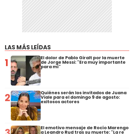
LAS MÁS LEÍDAS
El dolor de Pablo Giralt por la muerte
1
de Jorge Messi: "Era muy importante
para mí"
Quiénes serán los invitados de Juana
2
Viale para el domingo 9 de agosto:
exitosos actores
El emotivo mensaje de Rocío Marengo
3
a Leandro Rud tras su muerte: "La re