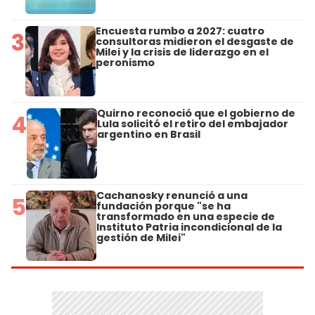
Encuesta rumbo a 2027: cuatro
3
consultoras midieron el desgaste de
Milei y la crisis de liderazgo en el
peronismo
Quirno reconoció que el gobierno de
4
Lula solicitó el retiro del embajador
argentino en Brasil
Cachanosky renunció a una
5
fundación porque "se ha
transformado en una especie de
Instituto Patria incondicional de la
gestión de Milei"