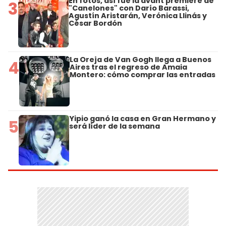
En fotos, así fue la avant premiere de
3
"Canelones" con Darío Barassi,
Agustín Aristarán, Verónica Llinás y
César Bordón
La Oreja de Van Gogh llega a Buenos
4
Aires tras el regreso de Amaia
Montero: cómo comprar las entradas
Yipio ganó la casa en Gran Hermano y
5
será líder de la semana