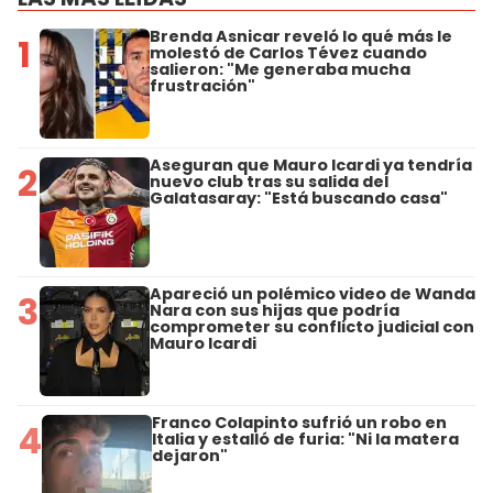
Brenda Asnicar reveló lo qué más le
1
molestó de Carlos Tévez cuando
salieron: "Me generaba mucha
frustración"
Aseguran que Mauro Icardi ya tendría
2
nuevo club tras su salida del
Galatasaray: "Está buscando casa"
Apareció un polémico video de Wanda
3
Nara con sus hijas que podría
comprometer su conflicto judicial con
Mauro Icardi
Franco Colapinto sufrió un robo en
4
Italia y estalló de furia: "Ni la matera
dejaron"