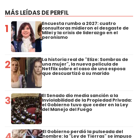
MÁS LEÍDAS DE PERFIL
Encuesta rumbo a 2027: cuatro
1
consultoras midieron el desgaste de
Milei y la crisis de liderazgo en el
peronismo
La historia real de "Elize: Sombras de
2
una mujer", la nueva película de
Netflix sobre el caso de una esposa
que descuartizó a su marido
El Senado dio media sanción a la
3
Inviolabilidad de la Propiedad Privada:
el Gobierno tuvo que ceder en la Ley
del Manejo del Fuego
El Gobierno perdió la pulseada del
4
nombre: la "Ley de Tierras" se impuso