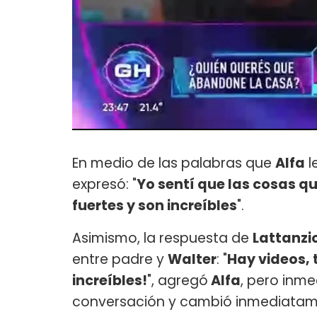
En medio de las palabras que
Alfa
l
expresó: "
Yo sentí que las cosas q
fuertes y son increíbles
".
Asimismo, la respuesta de
Lattanzi
entre padre y
Walter
: "
Hay videos,
increíbles!
", agregó
Alfa
, pero inm
conversación y cambió inmediatame