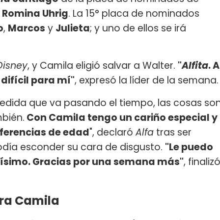
​Romina Uhrig
. La 15° placa de nominados
o
,
Marcos
y
Julieta
; y uno de ellos se irá
Disney
, y Camila eligió salvar a Walter.
"
Alfita
. A
difícil para mí"
, expresó la líder de la semana.
dida que va pasando el tiempo, las cosas so
bién.
Con Camila tengo un cariño especial y
ferencias de edad
", declaró
Alfa
tras ser
odía esconder su cara de disgusto.
"Le puedo
hísimo. Gracias por una semana más"
, finaliz
tra Camila