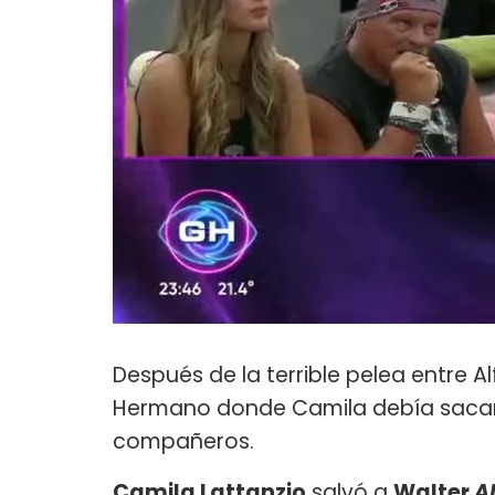
Después de la terrible pelea entre A
Hermano donde Camila debía sacar
compañeros.
Camila Lattanzio
salvó a
Walter
A