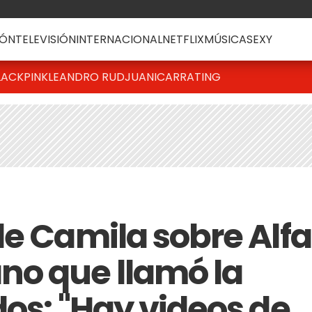
ÓN
TELEVISIÓN
INTERNACIONAL
NETFLIX
MÚSICA
SEXY
LACKPINK
LEANDRO RUD
JUANICAR
RATING
de Camila sobre Alfa
no que llamó la
dos: "Hay videos de