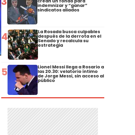
3
crean un fondo para
indemnizar y “ganar”
sindicatos aliados
La Rosada busca culpables
4
después de la derrota en el
Senado y recalcula su
estrategia
Lionel Messi llega a Rosario a
5
las 20.30: velatorio íntimo
de Jorge Messi, sin acceso al
público