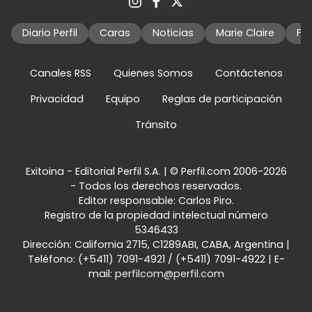
Diario Perfil
Caras
Noticias
Marie Claire
Fo
Canales RSS
Quienes Somos
Contáctenos
Privacidad
Equipo
Reglas de participación
Tránsito
Exitoina - Editorial Perfil S.A.
| © Perfil.com 2006-2026
- Todos los derechos reservados.
Editor responsable: Carlos Piro.
Registro de la propiedad intelectual número
5346433
Dirección:
California 2715
,
C1289ABI
,
CABA, Argentina
|
Teléfono:
(+5411) 7091-4921
/
(+5411) 7091-4922
| E-
mail:
perfilcom@perfil.com