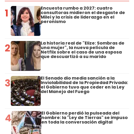
Encuesta rumbo a 2027: cuatro
1
consultoras midieron el desgaste de
Milei y la crisis de liderazgo en el
peronismo
La historia real de "Elize: Sombras de
2
una mujer", la nueva película de
Netflix sobre el caso de una esposa
que descuartizó a su marido
El Senado dio media sanción a la
3
Inviolabilidad de la Propiedad Privada:
el Gobierno tuvo que ceder en la Ley
del Manejo del Fuego
El Gobierno perdió la pulseada del
4
nombre: la "Ley de Tierras" se impuso
en toda la conversación digital