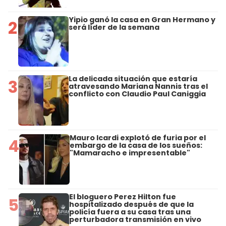
Yipio ganó la casa en Gran Hermano y
2
será líder de la semana
La delicada situación que estaría
3
atravesando Mariana Nannis tras el
conflicto con Claudio Paul Caniggia
Mauro Icardi explotó de furia por el
4
embargo de la casa de los sueños:
"Mamaracho e impresentable"
El bloguero Perez Hilton fue
5
hospitalizado después de que la
policía fuera a su casa tras una
perturbadora transmisión en vivo