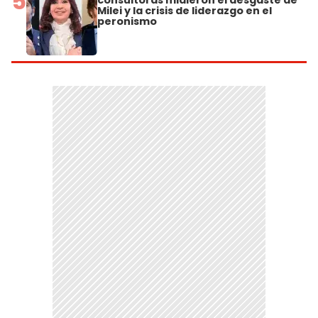
5
Milei y la crisis de liderazgo en el
peronismo