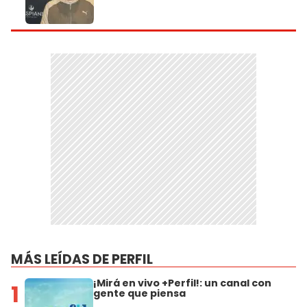
MÁS LEÍDAS DE PERFIL
¡Mirá en vivo +Perfil!: un canal con
1
gente que piensa