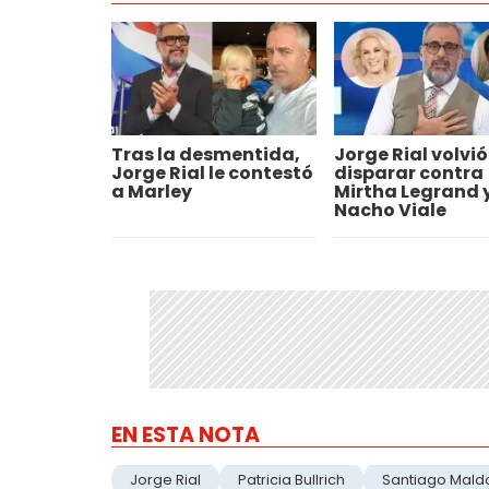
Tras la desmentida,
Jorge Rial volvió
Jorge Rial le contestó
disparar contra
a Marley
Mirtha Legrand 
Nacho Viale
EN ESTA NOTA
Jorge Rial
Patricia Bullrich
Santiago Mal