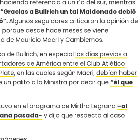
 haciendo referencia a un río del sur, mientras
e
“Gracias a Bullrich un tal Maldonado debió
ró”.
Algunos seguidores criticaron la opinión de
ino porque desde hace meses se viene
no de Mauricio Macri y Cambiemos.
co de Bullrich, en especial
los días previos a
ertadores de América entre el Club Atlético
Plate
, en las cuales según Macri,
debían haber
 un palito a la Ministra por decir que
“él que
stuvo en el programa de Mirtha Legrand
–al
semana pasada-
y dijo que respecto al caso
 imàgenes.