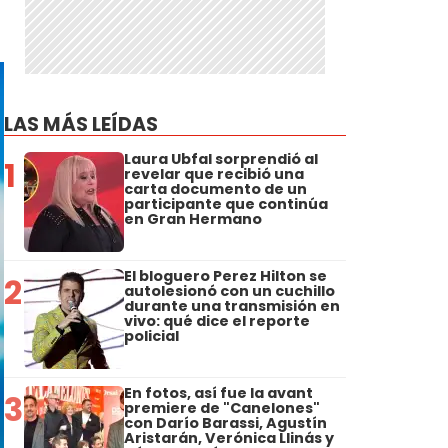
LAS MÁS LEÍDAS
Laura Ubfal sorprendió al
1
revelar que recibió una
carta documento de un
participante que continúa
en Gran Hermano
El bloguero Perez Hilton se
2
autolesionó con un cuchillo
durante una transmisión en
vivo: qué dice el reporte
policial
En fotos, así fue la avant
3
premiere de "Canelones"
con Darío Barassi, Agustín
Aristarán, Verónica Llinás y