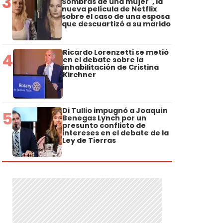
3
Sombras de una mujer", la
nueva película de Netflix
sobre el caso de una esposa
que descuartizó a su marido
Ricardo Lorenzetti se metió
4
en el debate sobre la
inhabilitación de Cristina
Kirchner
Di Tullio impugnó a Joaquín
5
Benegas Lynch por un
presunto conflicto de
intereses en el debate de la
Ley de Tierras