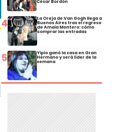
César Bordón
La Oreja de Van Gogh llega a
4
Buenos Aires tras el regreso
de Amaia Montero: cómo
comprar las entradas
Yipio ganó la casa en Gran
5
Hermano y será líder de la
semana
o