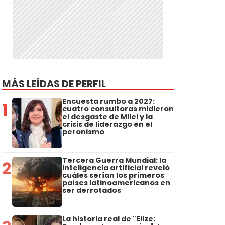
MÁS LEÍDAS DE PERFIL
Encuesta rumbo a 2027:
1
cuatro consultoras midieron
el desgaste de Milei y la
crisis de liderazgo en el
peronismo
Tercera Guerra Mundial: la
2
inteligencia artificial reveló
cuáles serían los primeros
países latinoamericanos en
ser derrotados
La historia real de "Elize: