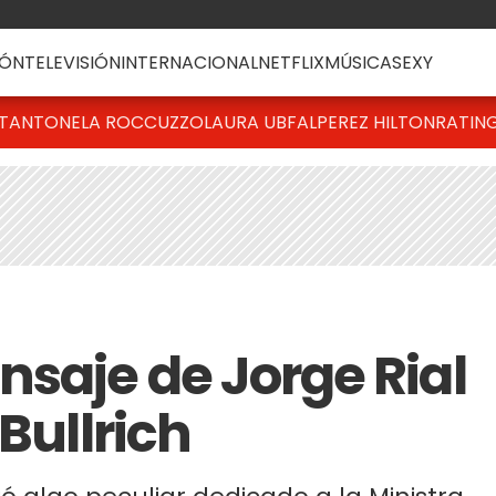
ÓN
TELEVISIÓN
INTERNACIONAL
NETFLIX
MÚSICA
SEXY
T
ANTONELA ROCCUZZO
LAURA UBFAL
PEREZ HILTON
RATIN
nsaje de Jorge Rial
Bullrich