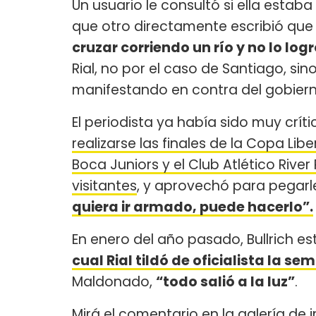
Un usuario le consultó si ella estaba
que otro directamente escribió qu
cruzar corriendo un río y no lo log
Rial, no por el caso de Santiago, s
manifestando en contra del gobier
El periodista ya había sido muy críti
realizarse las finales de la Copa Lib
Boca Juniors y el Club Atlético River 
visitantes
, y aprovechó para pegarle
quiera ir armado, puede hacerlo”.
En enero del año pasado, Bullrich e
cual Rial tildó de oficialista la 
Maldonado,
“todo salió a la luz”
.
Mirá el comentario en la galería de