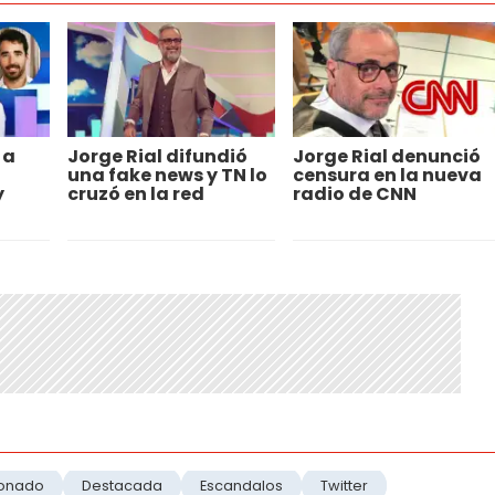
 a
Jorge Rial difundió
Jorge Rial denunció
una fake news y TN lo
censura en la nueva
y
cruzó en la red
radio de CNN
donado
Destacada
Escandalos
Twitter