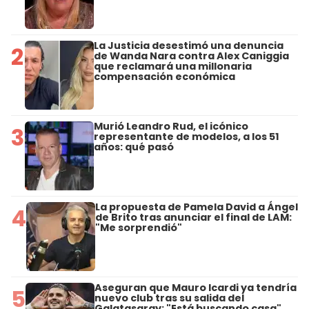
La Justicia desestimó una denuncia
2
de Wanda Nara contra Alex Caniggia
que reclamará una millonaria
compensación económica
Murió Leandro Rud, el icónico
3
representante de modelos, a los 51
años: qué pasó
La propuesta de Pamela David a Ángel
4
de Brito tras anunciar el final de LAM:
"Me sorprendió"
Aseguran que Mauro Icardi ya tendría
5
nuevo club tras su salida del
Galatasaray: "Está buscando casa"