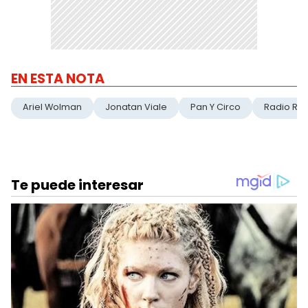
EN ESTA NOTA
Ariel Wolman
Jonatan Viale
Pan Y Circo
Radio Riv