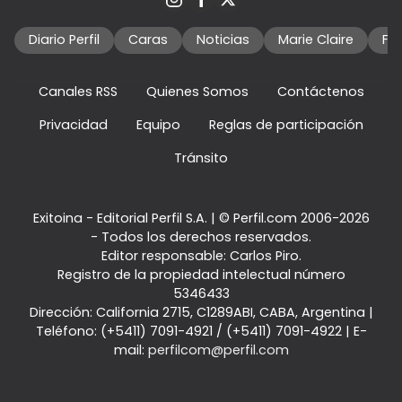
Diario Perfil
Caras
Noticias
Marie Claire
Fo
Canales RSS
Quienes Somos
Contáctenos
Privacidad
Equipo
Reglas de participación
Tránsito
Exitoina - Editorial Perfil S.A.
| © Perfil.com 2006-2026
- Todos los derechos reservados.
Editor responsable: Carlos Piro.
Registro de la propiedad intelectual número
5346433
Dirección:
California 2715
,
C1289ABI
,
CABA, Argentina
|
Teléfono:
(+5411) 7091-4921
/
(+5411) 7091-4922
| E-
mail:
perfilcom@perfil.com