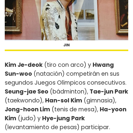
JIN
Kim Je-deok
(tiro con arco) y
Hwang
Sun-woo
(natación) competirán en sus
segundos Juegos Olímpicos consecutivos.
Seung-jae Seo
(bádminton),
Tae-jun Park
(taekwondo),
Han-sol Kim
(gimnasia),
Jong-hoon Lim
(tenis de mesa),
Ha-yoon
Kim
(judo) y
Hye-jung Park
(levantamiento de pesas) participar.