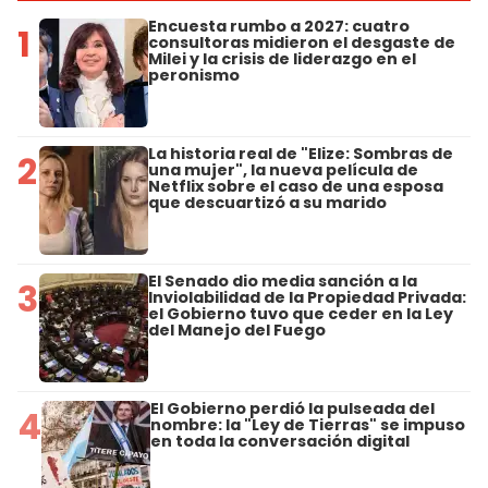
Encuesta rumbo a 2027: cuatro
1
consultoras midieron el desgaste de
Milei y la crisis de liderazgo en el
peronismo
La historia real de "Elize: Sombras de
2
una mujer", la nueva película de
Netflix sobre el caso de una esposa
que descuartizó a su marido
El Senado dio media sanción a la
3
Inviolabilidad de la Propiedad Privada:
el Gobierno tuvo que ceder en la Ley
del Manejo del Fuego
El Gobierno perdió la pulseada del
4
nombre: la "Ley de Tierras" se impuso
en toda la conversación digital