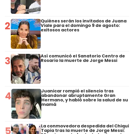
Quiénes serán los invitados de Juana
2
Viale para el domingo 9 de agosto:
exitosos actores
Así comunicó el Sanatorio Centro de
3
Rosario la muerte de Jorge Messi
Juanicar rompió el silencio tras
4
abandonar abruptamente Gran
Hermano, y habló sobre la salud de su
mamá
La conmovedora despedida del Chiqui
5
Tapia tras la muerte de Jorge Messi: