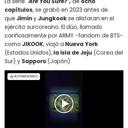
La serie
"Are You Sure?",
de
ocho
capítulos
, se grabó en 2023 antes de
que
Jimin
y
Jungkook
se alistaran en el
ejército surcoreano. El dúo, llamado
cariñosamente por ARMY -fandom de BTS-
como
JIKOOK
, viajó a
Nueva York
(Estados Unidos),
la isla de Jeju
(Corea del
Sur) y
Sapporo
(Japón).