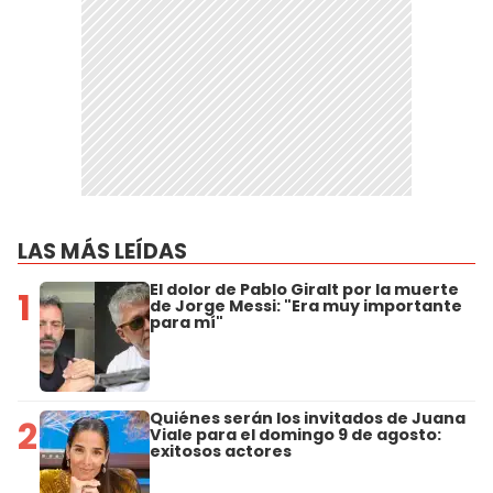
LAS MÁS LEÍDAS
El dolor de Pablo Giralt por la muerte
1
de Jorge Messi: "Era muy importante
para mí"
Quiénes serán los invitados de Juana
2
Viale para el domingo 9 de agosto:
exitosos actores