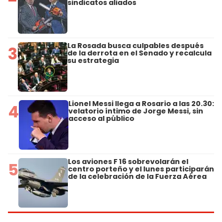
sindicatos aliados
La Rosada busca culpables después
3
de la derrota en el Senado y recalcula
su estrategia
Lionel Messi llega a Rosario a las 20.30:
4
velatorio íntimo de Jorge Messi, sin
acceso al público
Los aviones F 16 sobrevolarán el
5
centro porteño y el lunes participarán
de la celebración de la Fuerza Aérea