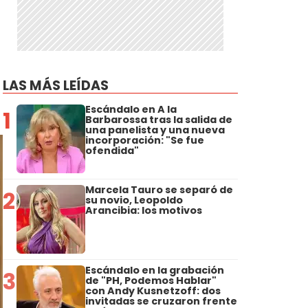
LAS MÁS LEÍDAS
Escándalo en A la
1
Barbarossa tras la salida de
una panelista y una nueva
incorporación: "Se fue
ofendida"
Marcela Tauro se separó de
2
su novio, Leopoldo
Arancibia: los motivos
Escándalo en la grabación
3
de "PH, Podemos Hablar"
con Andy Kusnetzoff: dos
invitadas se cruzaron frente