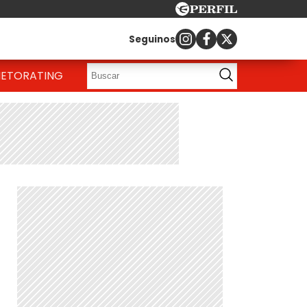
Seguinos
IETO
RATING