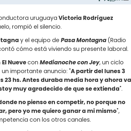
conductora uruguaya
Victoria Rodríguez
elo, rompió el silencio.
ntagna
y el equipo de
Pasa Montagna
(Radio
 contó cómo está viviendo su presente laboral.
n
El Nueve
con
Medianoche con Jey
, un ciclo
o un importante anuncio: "
A partir del lunes 3
s 23 hs. Antes duraba media hora y ahora v
stoy muy agradecido de que se extienda
".
donde no pienso en competir, no porque no
r, pero yo me quiero ganar a mi mismo
",
ompetencia con los otros canales.