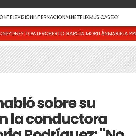
ÓN
TELEVISIÓN
INTERNACIONAL
NETFLIX
MÚSICA
SEXY
TON
SYDNEY TOWLE
ROBERTO GARCÍA MORITÁN
MARIELA PR
bló sobre su
on la conductora
ria Rodríguez: "No