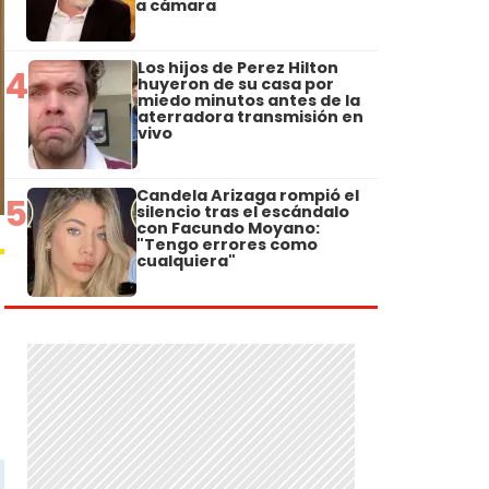
a cámara
Los hijos de Perez Hilton
4
huyeron de su casa por
miedo minutos antes de la
aterradora transmisión en
vivo
Candela Arizaga rompió el
5
silencio tras el escándalo
con Facundo Moyano:
"Tengo errores como
cualquiera"