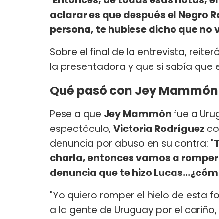
"
Entonces, de todas esas notas, en 
aclarar es que después el Negro Ra
persona, te hubiese dicho que no v
Sobre el final de la entrevista, rei
la presentadora y que si sabía que e
Qué pasó con Jey Mammón
Pese a que
Jey Mammón
fue a Uru
espectáculo,
Victoria Rodríguez
co
denuncia por abuso en su contra: "
T
charla, entonces vamos a romper e
denuncia que te hizo Lucas...¿cómo
"Yo quiero romper el hielo de esta f
a la gente de Uruguay por el cariño