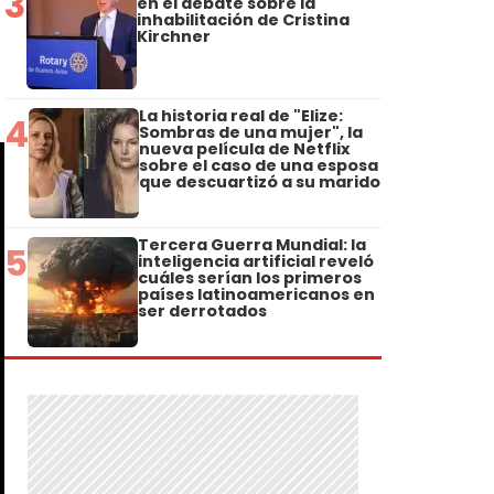
3
en el debate sobre la
inhabilitación de Cristina
Kirchner
La historia real de "Elize:
4
Sombras de una mujer", la
nueva película de Netflix
sobre el caso de una esposa
que descuartizó a su marido
Tercera Guerra Mundial: la
5
inteligencia artificial reveló
cuáles serían los primeros
países latinoamericanos en
ser derrotados