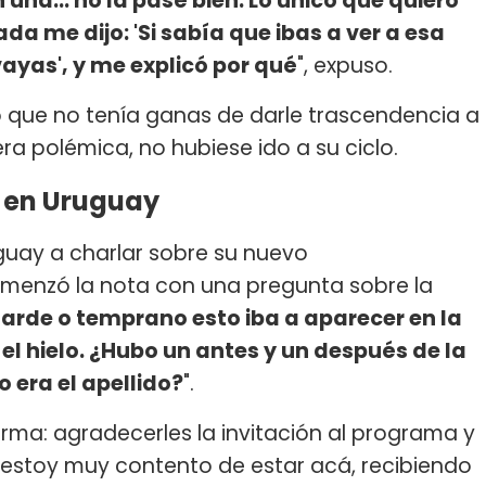
una... no la pasé bien. Lo único que quiero
da me dijo: 'Si sabía que ibas a ver a esa
ayas', y me explicó por qué
", expuso.
teró que no tenía ganas de darle trascendencia a
ra polémica, no hubiese ido a su ciclo.
 en Uruguay
guay a charlar sobre su nuevo
menzó la nota con una pregunta sobre la
arde o temprano esto iba a aparecer en la
l hielo. ¿Hubo un antes y un después de la
 era el apellido?
".
orma: agradecerles la invitación al programa y
, estoy muy contento de estar acá, recibiendo