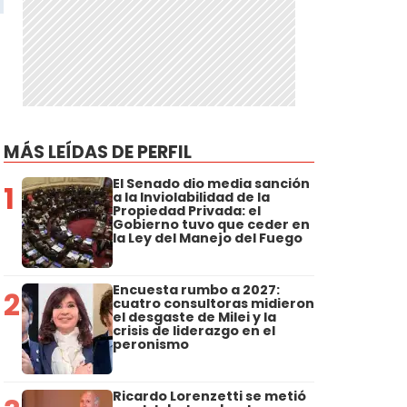
MÁS LEÍDAS DE PERFIL
El Senado dio media sanción
1
a la Inviolabilidad de la
Propiedad Privada: el
Gobierno tuvo que ceder en
la Ley del Manejo del Fuego
a
Encuesta rumbo a 2027:
2
cuatro consultoras midieron
el desgaste de Milei y la
crisis de liderazgo en el
peronismo
Ricardo Lorenzetti se metió