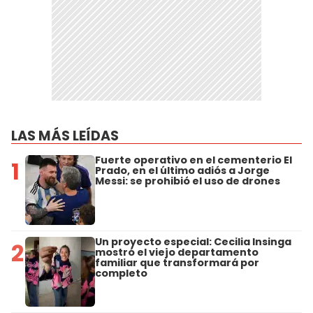
LAS MÁS LEÍDAS
Fuerte operativo en el cementerio El
1
Prado, en el último adiós a Jorge
Messi: se prohibió el uso de drones
Un proyecto especial: Cecilia Insinga
2
mostró el viejo departamento
familiar que transformará por
completo