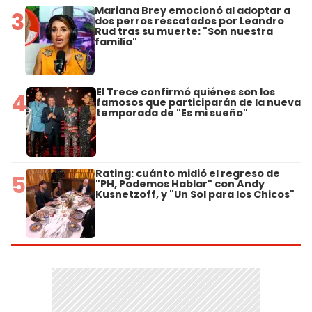
Mariana Brey emocionó al adoptar a
3
dos perros rescatados por Leandro
Rud tras su muerte: "Son nuestra
familia"
El Trece confirmó quiénes son los
4
famosos que participarán de la nueva
temporada de "Es mi sueño"
Rating: cuánto midió el regreso de
5
"PH, Podemos Hablar" con Andy
Kusnetzoff, y "Un Sol para los Chicos"