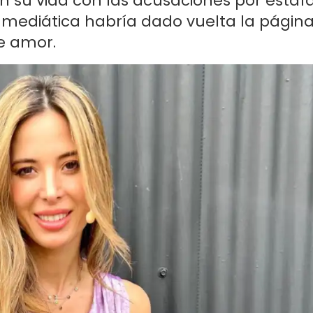
su vida con las acusaciones por estaf
 la mediática habría dado vuelta la págin
de amor.