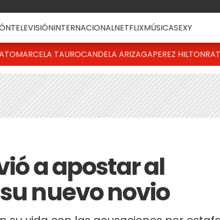
ÓN
TELEVISIÓN
INTERNACIONAL
NETFLIX
MÚSICA
SEXY
BATO
MARCELA TAURO
CANDELA ARIZAGA
PEREZ HILTON
RAT
vió a apostar al
 su nuevo novio