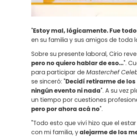
"
Estoy mal, lógicamente. Fue tod
en su familia y sus amigos de toda l
Sobre su presente laboral, Cirio revel
pero no quiero hablar de eso...
". C
para participar de
Masterchef Celeb
se sinceró: "
Decidí retirarme de lo
ningún evento ni nada
". A su vez p
un tiempo por cuestiones profesiona
pero por ahora acá no
".
"Todo esto que viví hizo que el est
con mi familia, y
alejarme de los m