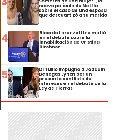
3
Sombras de una mujer", la
nueva película de Netflix
sobre el caso de una esposa
que descuartizó a su marido
Ricardo Lorenzetti se metió
4
en el debate sobre la
inhabilitación de Cristina
Kirchner
Di Tullio impugnó a Joaquín
5
Benegas Lynch por un
presunto conflicto de
intereses en el debate de la
Ley de Tierras