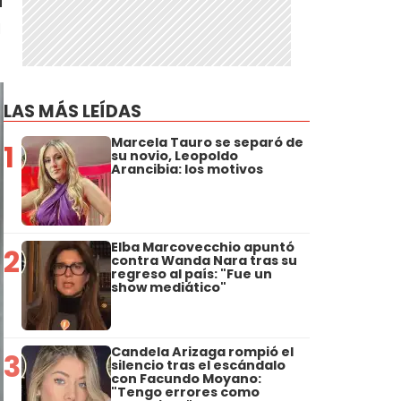
a
a
LAS MÁS LEÍDAS
Marcela Tauro se separó de
1
su novio, Leopoldo
Arancibia: los motivos
Elba Marcovecchio apuntó
2
contra Wanda Nara tras su
regreso al país: "Fue un
show mediático"
Candela Arizaga rompió el
3
silencio tras el escándalo
con Facundo Moyano:
"Tengo errores como