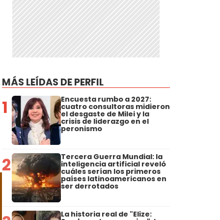
MÁS LEÍDAS DE PERFIL
Encuesta rumbo a 2027:
1
cuatro consultoras midieron
el desgaste de Milei y la
crisis de liderazgo en el
peronismo
Tercera Guerra Mundial: la
2
inteligencia artificial reveló
cuáles serían los primeros
países latinoamericanos en
ser derrotados
La historia real de "Elize: