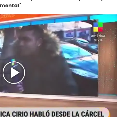
d mental
".