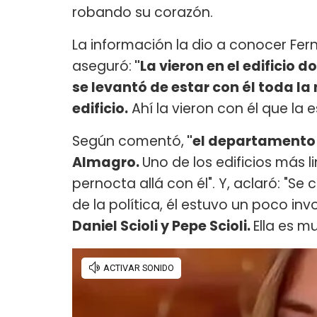
robando su corazón.
La información la dio a conocer Fer
aseguró:
"La vieron en el edificio 
se levantó de estar con él toda la
edificio.
Ahí la vieron con él que l
Según comentó,
"el departamento 
Almagro.
Uno de los edificios más l
pernocta allá con él". Y, aclaró: "
de la política, él estuvo un poco inv
Daniel Scioli y Pepe Scioli.
Ella es m