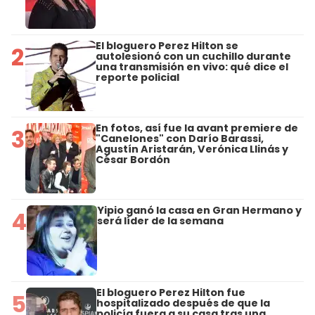
El bloguero Perez Hilton se
2
autolesionó con un cuchillo durante
una transmisión en vivo: qué dice el
reporte policial
En fotos, así fue la avant premiere de
3
"Canelones" con Darío Barassi,
Agustín Aristarán, Verónica Llinás y
César Bordón
Yipio ganó la casa en Gran Hermano y
4
será líder de la semana
El bloguero Perez Hilton fue
5
hospitalizado después de que la
policía fuera a su casa tras una