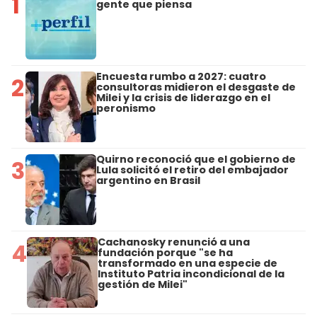
1
gente que piensa
Encuesta rumbo a 2027: cuatro
2
consultoras midieron el desgaste de
Milei y la crisis de liderazgo en el
peronismo
Quirno reconoció que el gobierno de
3
Lula solicitó el retiro del embajador
argentino en Brasil
Cachanosky renunció a una
4
fundación porque "se ha
transformado en una especie de
Instituto Patria incondicional de la
gestión de Milei"