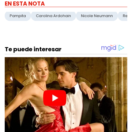
EN ESTA NOTA
Pampita
Carolina Ardohain
Nicole Neumann
Revi