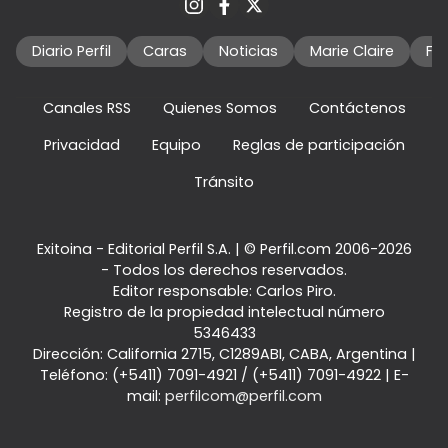
Diario Perfil
Caras
Noticias
Marie Claire
Fo
Canales RSS
Quienes Somos
Contáctenos
Privacidad
Equipo
Reglas de participación
Tránsito
Exitoina - Editorial Perfil S.A.
| © Perfil.com 2006-2026
- Todos los derechos reservados.
Editor responsable: Carlos Piro.
Registro de la propiedad intelectual número
5346433
Dirección:
California 2715
,
C1289ABI
,
CABA, Argentina
|
Teléfono:
(+5411) 7091-4921
/
(+5411) 7091-4922
| E-
mail:
perfilcom@perfil.com