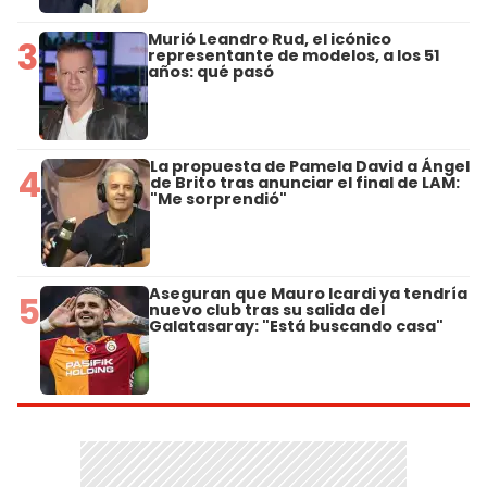
Murió Leandro Rud, el icónico
3
representante de modelos, a los 51
años: qué pasó
La propuesta de Pamela David a Ángel
4
de Brito tras anunciar el final de LAM:
"Me sorprendió"
Aseguran que Mauro Icardi ya tendría
5
nuevo club tras su salida del
Galatasaray: "Está buscando casa"