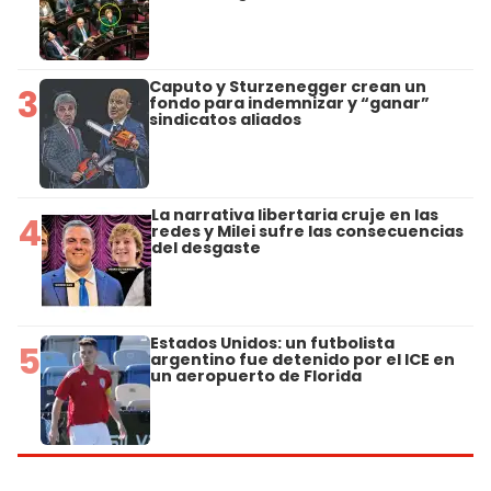
Caputo y Sturzenegger crean un
3
fondo para indemnizar y “ganar”
sindicatos aliados
La narrativa libertaria cruje en las
4
redes y Milei sufre las consecuencias
del desgaste
Estados Unidos: un futbolista
5
argentino fue detenido por el ICE en
un aeropuerto de Florida