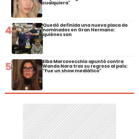
cualquiera"
Quedó definida una nueva placa de
4
nominados en Gran Hermano:
quiénes son
Elba Marcovecchio apuntó contra
5
Wanda Nara tras su regreso al país:
"Fue un show mediático"