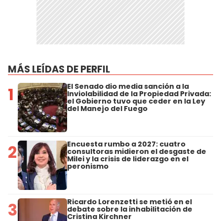
MÁS LEÍDAS DE PERFIL
El Senado dio media sanción a la
1
Inviolabilidad de la Propiedad Privada:
el Gobierno tuvo que ceder en la Ley
del Manejo del Fuego
Encuesta rumbo a 2027: cuatro
2
consultoras midieron el desgaste de
Milei y la crisis de liderazgo en el
peronismo
Ricardo Lorenzetti se metió en el
3
debate sobre la inhabilitación de
Cristina Kirchner