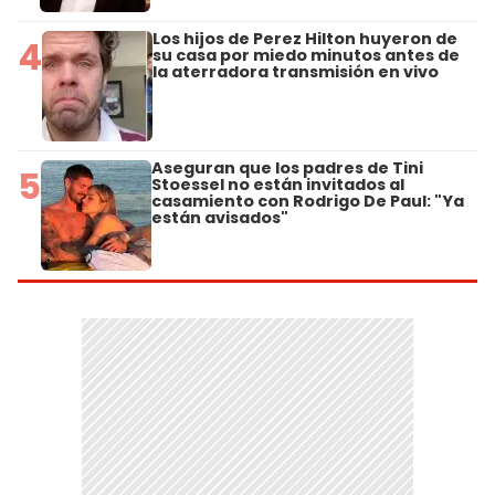
Los hijos de Perez Hilton huyeron de
4
su casa por miedo minutos antes de
la aterradora transmisión en vivo
Aseguran que los padres de Tini
5
Stoessel no están invitados al
casamiento con Rodrigo De Paul: "Ya
están avisados"