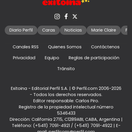
Diario Perfil
Caras
Noticias
Marie Claire
Fo
Canales RSS
Quienes Somos
Contáctenos
Privacidad
Equipo
Reglas de participación
Tránsito
Exitoina - Editorial Perfil S.A.
| © Perfil.com 2006-2026
- Todos los derechos reservados.
Editor responsable: Carlos Piro.
Registro de la propiedad intelectual número
5346433
Dirección:
California 2715
,
C1289ABI
,
CABA, Argentina
|
Teléfono:
(+5411) 7091-4921
/
(+5411) 7091-4922
| E-
mail:
perfilcom@perfil.com