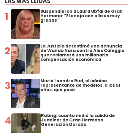
LAS MÁS LEÍDAS
Suspendieron a Laura Ubfal de Gran
1
Hermano: "El enojo con ella es muy
grande"
La Justicia desestimó una denuncia
2
de Wanda Nara contra Alex Caniggia
que reclamará una millonaria
compensación económica
Murió Leandro Rud, el icónico
3
representante de modelos, a los 51
años: qué pasó
Rating: cuánto midió la salida de
4
Juanicar de Gran Hermano
Generación Dorada