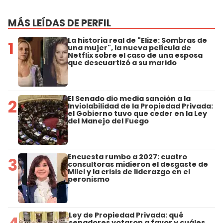
MÁS LEÍDAS DE PERFIL
La historia real de "Elize: Sombras de
1
una mujer", la nueva película de
Netflix sobre el caso de una esposa
que descuartizó a su marido
El Senado dio media sanción a la
2
Inviolabilidad de la Propiedad Privada:
el Gobierno tuvo que ceder en la Ley
del Manejo del Fuego
Encuesta rumbo a 2027: cuatro
3
consultoras midieron el desgaste de
Milei y la crisis de liderazgo en el
peronismo
Ley de Propiedad Privada: qué
senadores votaron a favor y cuáles