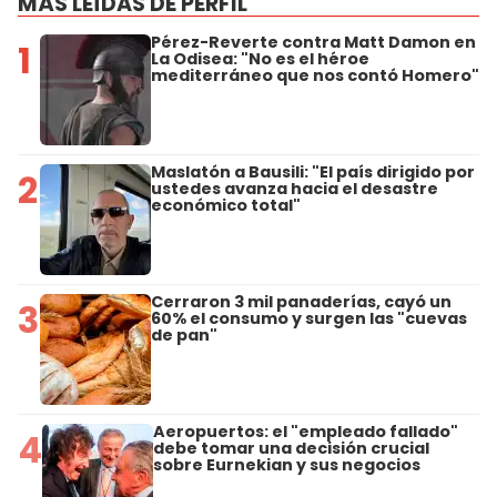
MÁS LEÍDAS DE PERFIL
Pérez-Reverte contra Matt Damon en
1
La Odisea: "No es el héroe
mediterráneo que nos contó Homero"
Maslatón a Bausili: "El país dirigido por
2
ustedes avanza hacia el desastre
económico total"
Cerraron 3 mil panaderías, cayó un
3
60% el consumo y surgen las "cuevas
de pan"
Aeropuertos: el "empleado fallado"
4
debe tomar una decisión crucial
sobre Eurnekian y sus negocios