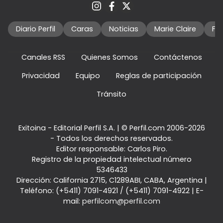
Diario Perfil
Caras
Noticias
Marie Claire
Fo
Canales RSS
Quienes Somos
Contáctenos
Privacidad
Equipo
Reglas de participación
Tránsito
Exitoina - Editorial Perfil S.A.
| © Perfil.com 2006-2026
- Todos los derechos reservados.
Editor responsable: Carlos Piro.
Registro de la propiedad intelectual número
5346433
Dirección:
California 2715
,
C1289ABI
,
CABA, Argentina
|
Teléfono:
(+5411) 7091-4921
/
(+5411) 7091-4922
| E-
mail:
perfilcom@perfil.com