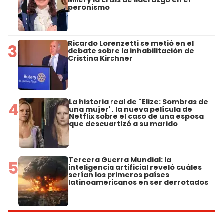
peronismo
Ricardo Lorenzetti se metió en el
3
debate sobre la inhabilitación de
Cristina Kirchner
La historia real de "Elize: Sombras de
4
una mujer", la nueva película de
Netflix sobre el caso de una esposa
que descuartizó a su marido
Tercera Guerra Mundial: la
5
inteligencia artificial reveló cuáles
serían los primeros países
latinoamericanos en ser derrotados