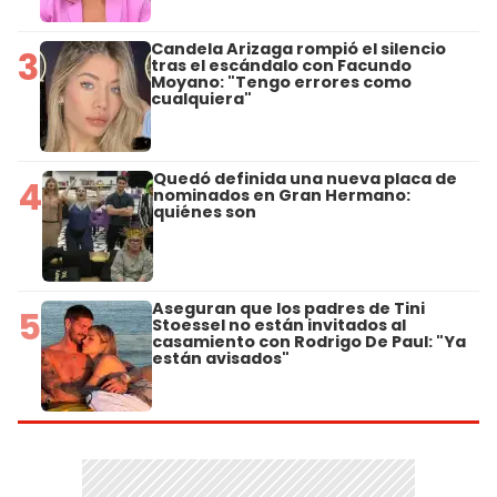
Candela Arizaga rompió el silencio
3
tras el escándalo con Facundo
Moyano: "Tengo errores como
cualquiera"
Quedó definida una nueva placa de
4
nominados en Gran Hermano:
quiénes son
Aseguran que los padres de Tini
5
Stoessel no están invitados al
casamiento con Rodrigo De Paul: "Ya
están avisados"