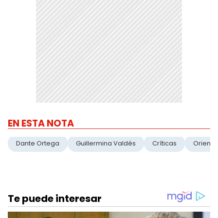
EN ESTA NOTA
Dante Ortega
Guillermina Valdés
Críticas
Orienta