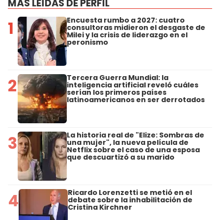
MÁS LEÍDAS DE PERFIL
Encuesta rumbo a 2027: cuatro
1
consultoras midieron el desgaste de
Milei y la crisis de liderazgo en el
peronismo
Tercera Guerra Mundial: la
2
inteligencia artificial reveló cuáles
serían los primeros países
latinoamericanos en ser derrotados
La historia real de "Elize: Sombras de
3
una mujer", la nueva película de
Netflix sobre el caso de una esposa
que descuartizó a su marido
Ricardo Lorenzetti se metió en el
4
debate sobre la inhabilitación de
Cristina Kirchner