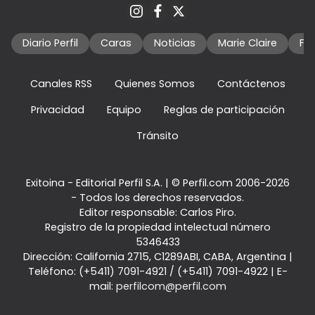
Diario Perfil
Caras
Noticias
Marie Claire
Fo
Canales RSS
Quienes Somos
Contáctenos
Privacidad
Equipo
Reglas de participación
Tránsito
Exitoina - Editorial Perfil S.A.
| © Perfil.com 2006-2026
- Todos los derechos reservados.
Editor responsable: Carlos Piro.
Registro de la propiedad intelectual número
5346433
Dirección:
California 2715
,
C1289ABI
,
CABA, Argentina
|
Teléfono:
(+5411) 7091-4921
/
(+5411) 7091-4922
| E-
mail:
perfilcom@perfil.com