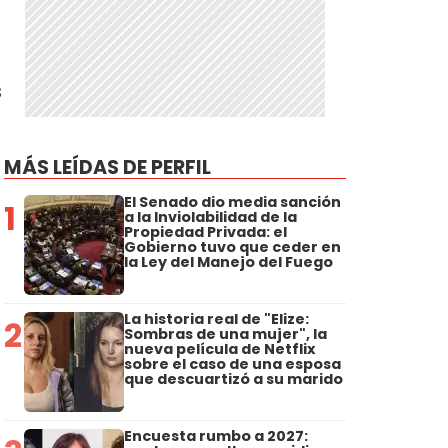
s
MÁS LEÍDAS DE PERFIL
El Senado dio media sanción
1
a la Inviolabilidad de la
Propiedad Privada: el
Gobierno tuvo que ceder en
la Ley del Manejo del Fuego
La historia real de "Elize:
2
Sombras de una mujer", la
nueva película de Netflix
sobre el caso de una esposa
que descuartizó a su marido
Encuesta rumbo a 2027: