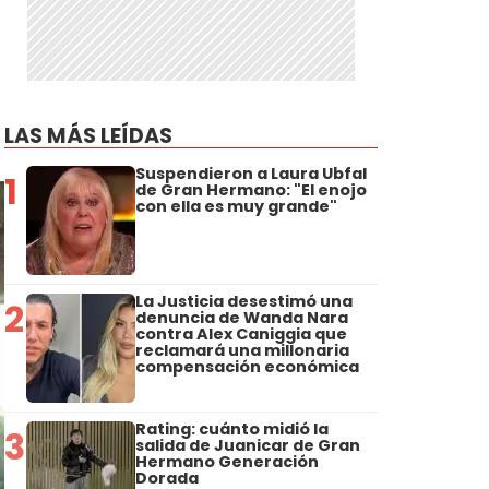
LAS MÁS LEÍDAS
Suspendieron a Laura Ubfal
1
de Gran Hermano: "El enojo
con ella es muy grande"
La Justicia desestimó una
2
denuncia de Wanda Nara
contra Alex Caniggia que
reclamará una millonaria
compensación económica
Rating: cuánto midió la
3
salida de Juanicar de Gran
Hermano Generación
Dorada