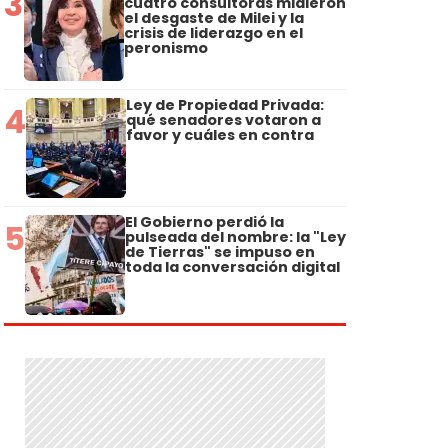
3
cuatro consultoras midieron
el desgaste de Milei y la
crisis de liderazgo en el
peronismo
Ley de Propiedad Privada:
4
qué senadores votaron a
favor y cuáles en contra
El Gobierno perdió la
5
pulseada del nombre: la "Ley
de Tierras" se impuso en
toda la conversación digital