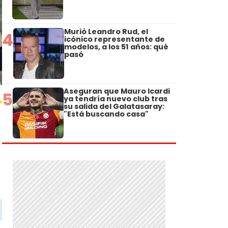
Murió Leandro Rud, el
4
icónico representante de
modelos, a los 51 años: qué
pasó
Aseguran que Mauro Icardi
5
ya tendría nuevo club tras
su salida del Galatasaray:
"Está buscando casa"