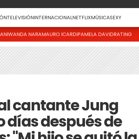
ÓN
TELEVISIÓN
INTERNACIONAL
NETFLIX
MÚSICA
SEXY
IANI
WANDA NARA
MAURO ICARDI
PAMELA DAVID
RATING
al cantante Jung
ro días después de
 "Mi hijo se quitó la