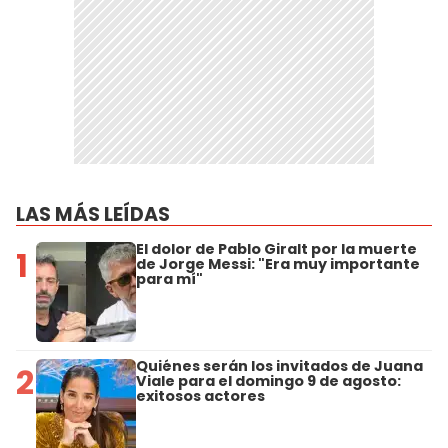
LAS MÁS LEÍDAS
El dolor de Pablo Giralt por la muerte
1
de Jorge Messi: "Era muy importante
para mí"
Quiénes serán los invitados de Juana
2
Viale para el domingo 9 de agosto:
exitosos actores