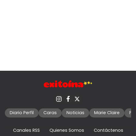
Diario Perfil
Caras
Noticias
Marie Claire
Fo
Canales RSS
Quienes Somos
Contáctenos