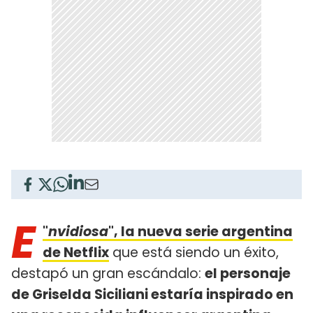
E
"
nvidiosa
", la nueva serie argentina
de Netflix
que está siendo un éxito,
destapó un gran escándalo:
el personaje
de Griselda Siciliani estaría inspirado en