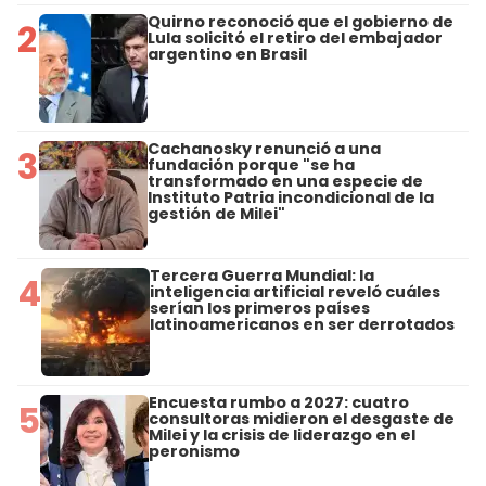
Quirno reconoció que el gobierno de
2
Lula solicitó el retiro del embajador
argentino en Brasil
Cachanosky renunció a una
3
fundación porque "se ha
transformado en una especie de
Instituto Patria incondicional de la
gestión de Milei"
Tercera Guerra Mundial: la
4
inteligencia artificial reveló cuáles
serían los primeros países
latinoamericanos en ser derrotados
Encuesta rumbo a 2027: cuatro
5
consultoras midieron el desgaste de
Milei y la crisis de liderazgo en el
peronismo