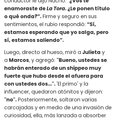
conductor le dijo Nacho:
"¿Vos te
enamoraste de
La Tora
. ¿Le ponen título
o qué onda?”.
Firme y seguro en sus
sentimientos, el rubio respondió:
“Sí,
estamos esperando que yo salga, pero
sí, estamos saliendo”.
Luego, directo al hueso, miró a
Julieta
y
a
Marcos
, y agregó:
"Bueno, ustedes se
habrán enterado de un shippeo muy
fuerte que hubo desde el afuera para
con ustedes dos...".
'El primo' y la
influencer, quedaron atónitos y dijeron:
"no".
Posteriormente, soltaron varias
carcajadas y en medio de una invasión de
curiosidad, ella, más lanzada a absorber