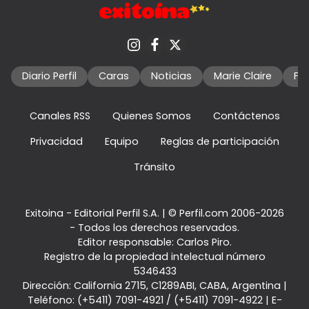
Diario Perfil
Caras
Noticias
Marie Claire
Fo
Canales RSS
Quienes Somos
Contáctenos
Privacidad
Equipo
Reglas de participación
Tránsito
Exitoina - Editorial Perfil S.A.
| © Perfil.com 2006-2026
- Todos los derechos reservados.
Editor responsable: Carlos Piro.
Registro de la propiedad intelectual número
5346433
Dirección:
California 2715
,
C1289ABI
,
CABA, Argentina
|
Teléfono:
(+5411) 7091-4921
/
(+5411) 7091-4922
| E-