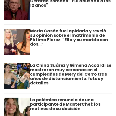
Gerardo Romano: "Fui abusado a los
12 años"
Moria Casán fue lapidaria y reveló
su opinión sobre el matrimonio de
Fátima Florez: “Ella y su marido son
dos…”
La China Suárez y Gimena Accardi se
mostraron muy cercanas en el
cumpleaños de Mery del Cerro tras
años de distanciamiento: fotos y
detalles
La polémica renuncia de una
participante de MasterChef: los
motivos de su decisión