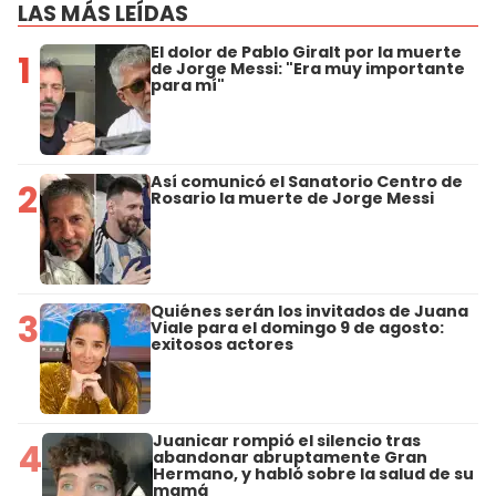
LAS MÁS LEÍDAS
El dolor de Pablo Giralt por la muerte
1
de Jorge Messi: "Era muy importante
para mí"
Así comunicó el Sanatorio Centro de
2
Rosario la muerte de Jorge Messi
Quiénes serán los invitados de Juana
3
Viale para el domingo 9 de agosto:
exitosos actores
Juanicar rompió el silencio tras
4
abandonar abruptamente Gran
Hermano, y habló sobre la salud de su
mamá