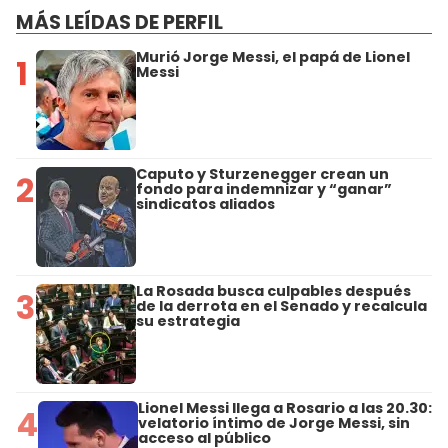
MÁS LEÍDAS DE PERFIL
Murió Jorge Messi, el papá de Lionel
1
Messi
Caputo y Sturzenegger crean un
2
fondo para indemnizar y “ganar”
sindicatos aliados
La Rosada busca culpables después
3
de la derrota en el Senado y recalcula
su estrategia
Lionel Messi llega a Rosario a las 20.30:
4
velatorio íntimo de Jorge Messi, sin
acceso al público