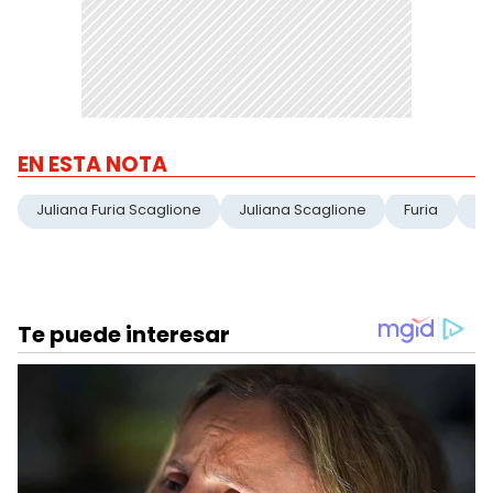
EN ESTA NOTA
Juliana Furia Scaglione
Juliana Scaglione
Furia
G