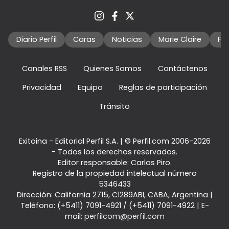
Diario Perfil
Caras
Noticias
Marie Claire
Fo
Canales RSS
Quienes Somos
Contáctenos
Privacidad
Equipo
Reglas de participación
Tránsito
Exitoina - Editorial Perfil S.A.
| © Perfil.com 2006-2026
- Todos los derechos reservados.
Editor responsable: Carlos Piro.
Registro de la propiedad intelectual número
5346433
Dirección:
California 2715
,
C1289ABI
,
CABA, Argentina
|
Teléfono:
(+5411) 7091-4921
/
(+5411) 7091-4922
| E-
mail:
perfilcom@perfil.com