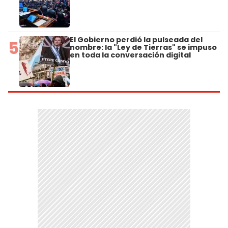
El Gobierno perdió la pulseada del
5
nombre: la "Ley de Tierras" se impuso
en toda la conversación digital