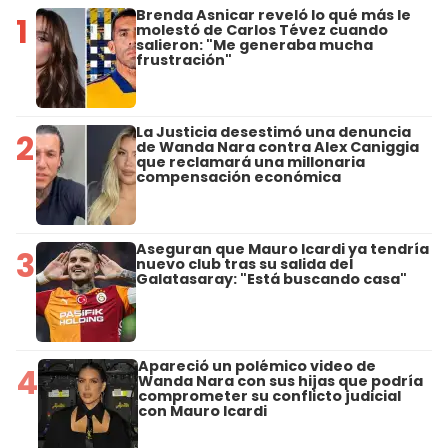
Brenda Asnicar reveló lo qué más le
1
molestó de Carlos Tévez cuando
salieron: "Me generaba mucha
frustración"
La Justicia desestimó una denuncia
2
de Wanda Nara contra Alex Caniggia
que reclamará una millonaria
compensación económica
Aseguran que Mauro Icardi ya tendría
3
nuevo club tras su salida del
Galatasaray: "Está buscando casa"
Apareció un polémico video de
4
Wanda Nara con sus hijas que podría
comprometer su conflicto judicial
con Mauro Icardi