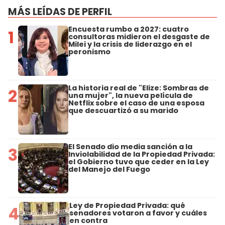
MÁS LEÍDAS DE PERFIL
Encuesta rumbo a 2027: cuatro
1
consultoras midieron el desgaste de
Milei y la crisis de liderazgo en el
peronismo
La historia real de "Elize: Sombras de
2
una mujer", la nueva película de
Netflix sobre el caso de una esposa
que descuartizó a su marido
El Senado dio media sanción a la
3
Inviolabilidad de la Propiedad Privada:
el Gobierno tuvo que ceder en la Ley
del Manejo del Fuego
Ley de Propiedad Privada: qué
4
senadores votaron a favor y cuáles
en contra