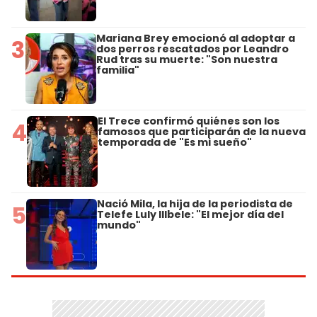
Mariana Brey emocionó al adoptar a
3
dos perros rescatados por Leandro
Rud tras su muerte: "Son nuestra
familia"
El Trece confirmó quiénes son los
4
famosos que participarán de la nueva
temporada de "Es mi sueño"
Nació Mila, la hija de la periodista de
5
Telefe Luly Illbele: "El mejor día del
mundo"